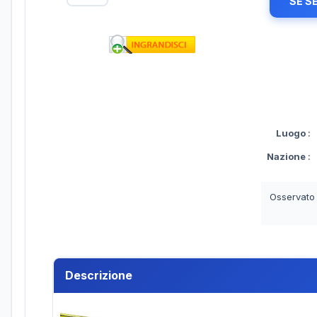
SE S
Luogo
:
Nazione
:
Osservato
Descrizione