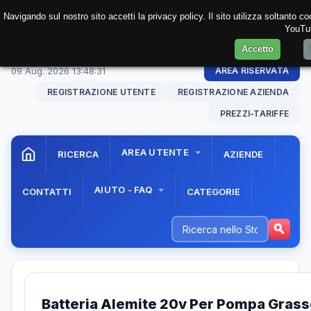
Navigando sul nostro sito accetti la privacy policy. Il sito utilizza soltanto 
YouTub
Accetto
09 Aug. 2026
13:48:31
AREA RISERVATA
REGISTRAZIONE UTENTE
REGISTRAZIONE AZIENDA
PREZZI-TARIFFE
AREA UTENTE
RICERCA
AZIENDE
AIUTO - FAQ
CONTATTI
CATEGORIE
Batteria Alemite 20v Per Pompa Grass