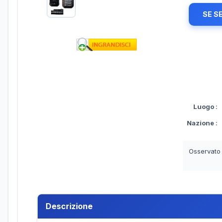
SE S
Luogo
:
Nazione
:
Osservato
Descrizione