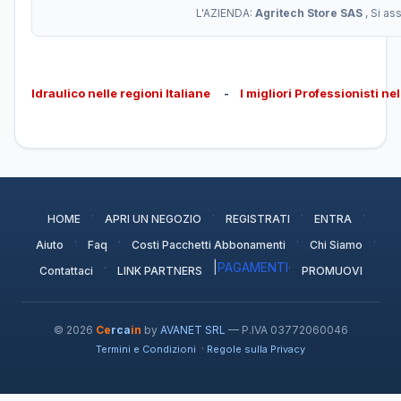
L'AZIENDA:
Agritech Store SAS
, Si a
Idraulico nelle regioni Italiane
-
I migliori Professionisti ne
·
·
·
·
HOME
APRI UN NEGOZIO
REGISTRATI
ENTRA
·
·
·
·
Aiuto
Faq
Costi Pacchetti Abbonamenti
Chi Siamo
·
|
PAGAMENTI
·
Contattaci
LINK PARTNERS
PROMUOVI
© 2026
Ce
rca
in
by
AVANET SRL
— P.IVA 03772060046
·
Termini e Condizioni
Regole sulla Privacy