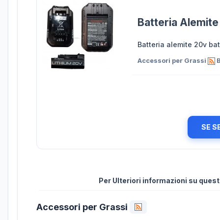
Batteria Alemit
Batteria alemite 20v ba
Accessori per Grassi
B
SE S
Per Ulteriori informazioni su que
Accessori per Grassi