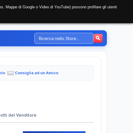
i (es. Mappe di Google o Video di YouTube) possono profilare gli utenti
NTE
REGISTRAZIONE AZIENDA
PREZZI-TARIFFE
hio
Consiglia ad un Amico
dotti del Venditore