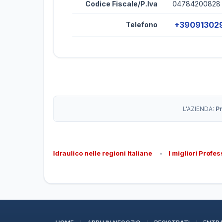
Codice Fiscale/P.Iva
04784200828
+39091302
Telefono
L'AZIENDA:
P
Idraulico nelle regioni Italiane
-
I migliori Profes
·
·
·