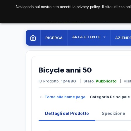
Navigando sul nostro sito accetti la privacy policy. Il sito utilizza 
06 Aug. 2026
21:49:
AREA UTENTE
RICERCA
AZIEND
Bicycle anni 50
ID Prodotto:
124880
|
Stato
:
Pubblicato
| Visi
←
Torna alla home page
Categoria Principale 
Dettagli del Prodotto
Spedizione