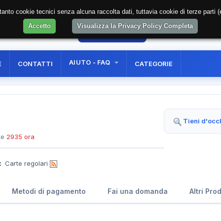
soltanto cookie tecnici senza alcuna raccolta dati, tuttavia cookie di terze part
Accetto
Visualizza la Privacy Policy Completa
05
AREA RISERVATA
REGISTRAZIONE UTE
AIUTO - FAQ
E
CONTATTI
CATEGORIE
Tieni d'occ
te
2935 ora
:
Carte regolari
Metodi di pagamento
Fai una domanda
Altri Pro