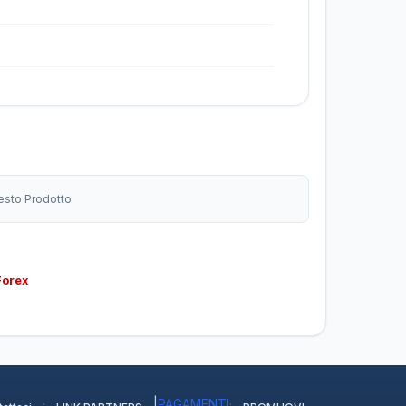
uesto Prodotto
Forex
·
|
PAGAMENTI
·