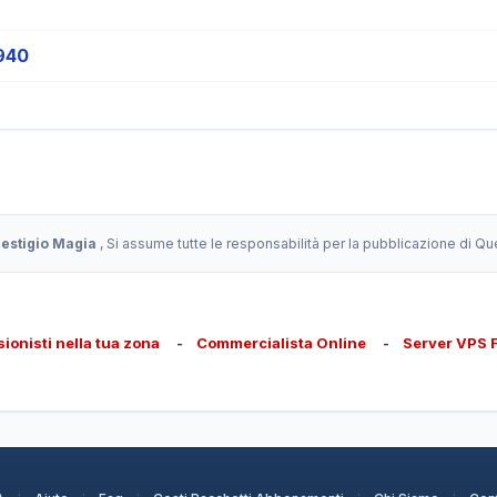
940
restigio Magia
, Si assume tutte le responsabilità per la pubblicazione di Q
sionisti nella tua zona
-
Commercialista Online
-
Server VPS 
·
·
·
·
·