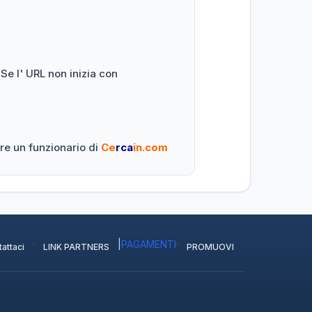
 Se l' URL non inizia con
re un funzionario di
Ce
rca
in.com
·
|
PAGAMENTI
·
attaci
LINK PARTNERS
PROMUOVI