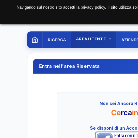
Navigando sul nostro sito accetti la privacy policy. Il sito utilizza 
08 Aug. 2026
05:52:
AREA UTENTE
RICERCA
AZIEND
Entra nell'area Riservata
Non sei Ancora R
Ce
rca
i
Se disponi di un Acc