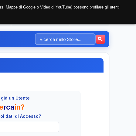
i (es. Mappe di Google o Video di YouTube) possono profilare gli utenti
NTE
REGISTRAZIONE AZIENDA
PREZZI-TARIFFE
 già un Utente
e
rca
in?
tuoi dati di Accesso?