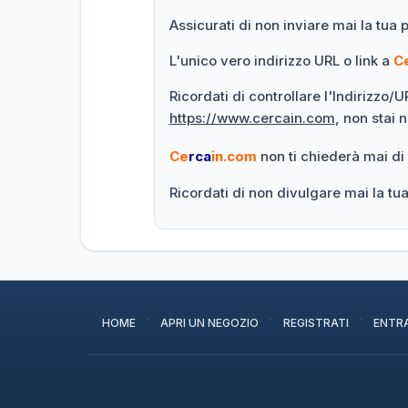
Assicurati di non inviare mai la tua 
L'unico vero indirizzo URL o link a
C
Ricordati di controllare l'Indirizzo/
https://www.cercain.com
, non stai 
Ce
rca
in.com
non ti chiederà mai di
Ricordati di non divulgare mai la t
·
·
·
HOME
APRI UN NEGOZIO
REGISTRATI
ENTR