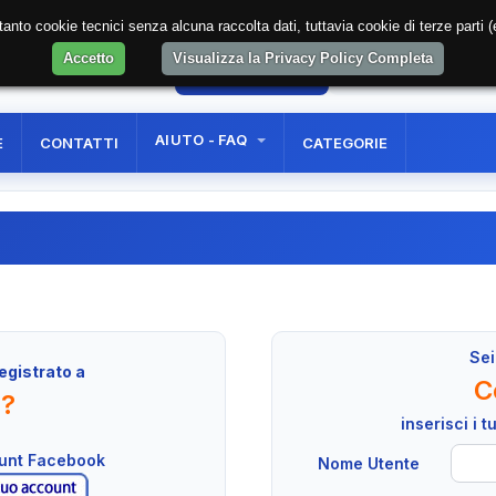
soltanto cookie tecnici senza alcuna raccolta dati, tuttavia cookie di terze part
Accetto
Visualizza la Privacy Policy Completa
10
AREA RISERVATA
REGISTRAZIONE UTE
AIUTO - FAQ
E
CONTATTI
CATEGORIE
Sei
egistrato a
C
n?
inserisci i 
ount Facebook
Nome Utente