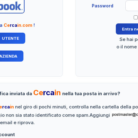
Password
 a
Ce
rca
in.com
!
Se hai 
o il nome
Ce
rca
in
fica inviata da
nella tua posta in arrivo?
e
rca
in
nel giro di pochi minuti, controlla nella cartella della 
gio non sia stato identificato come spam.Aggiungi
 email e riprova.
Account