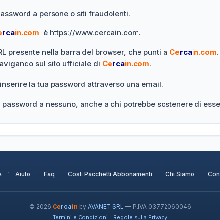
password a persone o siti fraudolenti.
e
rca
in.com
è
https://www.cercain.com
.
URL presente nella barra del browser, che punti a
Ce
rca
in.com
.
navigando sul sito ufficiale di
Ce
rca
in.com
.
 inserire la tua password attraverso una email.
ua password a nessuno, anche a chi potrebbe sostenere di esse
·
·
·
·
·
A
Aiuto
Faq
Costi Pacchetti Abbonamenti
Chi Siamo
Cont
© 2026
Ce
rca
in
by
AVANET SRL
— P.IVA 03772060046
·
Termini e Condizioni
Regole sulla Privacy