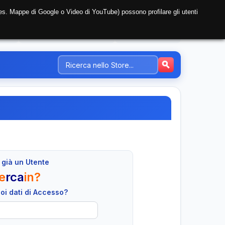
i (es. Mappe di Google o Video di YouTube) possono profilare gli utenti
NTE
REGISTRAZIONE AZIENDA
PREZZI-TARIFFE
 già un Utente
e
rca
in?
tuoi dati di Accesso?