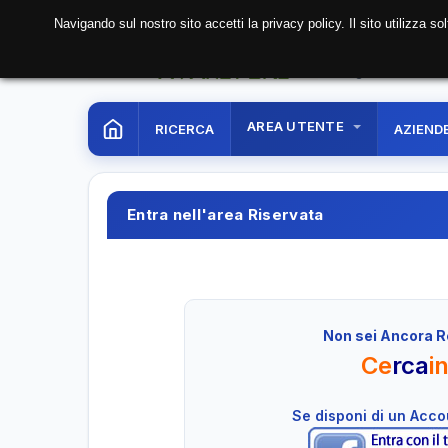
Navigando sul nostro sito accetti la privacy policy. Il sito utilizza 
09 Aug. 2026
15:44:
AREA UTENTE
RICERCA
AZIEND
Entra nell'area Riservata
Non sei Ancora R
Ce
rca
i
Se disponi di un Acc