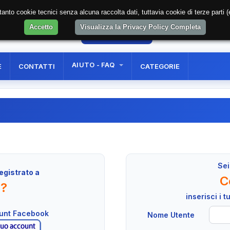
soltanto cookie tecnici senza alcuna raccolta dati, tuttavia cookie di terze part
Accetto
Visualizza la Privacy Policy Completa
07
AREA RISERVATA
REGISTRAZIONE UTE
AIUTO - FAQ
E
CONTATTI
CATEGORIE
Sei
egistrato a
C
n?
inserisci i 
ount Facebook
Nome Utente