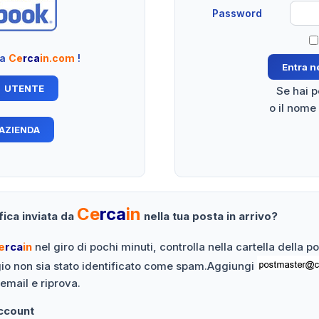
Password
 a
Ce
rca
in.com
!
Se hai 
o il nome
Ce
rca
in
fica inviata da
nella tua posta in arrivo?
e
rca
in
nel giro di pochi minuti, controlla nella cartella della 
gio non sia stato identificato come spam.Aggiungi
 email e riprova.
Account