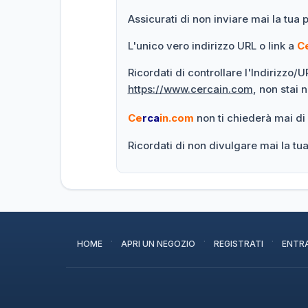
Assicurati di non inviare mai la tua 
L'unico vero indirizzo URL o link a
C
Ricordati di controllare l'Indirizzo/
https://www.cercain.com
, non stai 
Ce
rca
in.com
non ti chiederà mai di
Ricordati di non divulgare mai la t
·
·
·
HOME
APRI UN NEGOZIO
REGISTRATI
ENTR