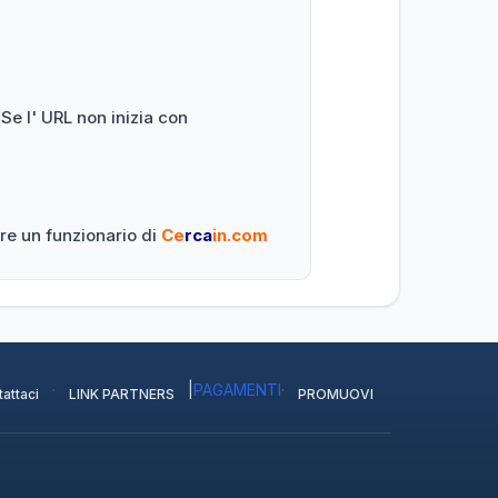
 Se l' URL non inizia con
re un funzionario di
Ce
rca
in.com
·
|
PAGAMENTI
·
attaci
LINK PARTNERS
PROMUOVI