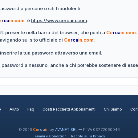
password a persone o siti fraudolenti.
e
rca
in.com
è
https://www.cercain.com
.
URL presente nella barra del browser, che punti a
Ce
rca
in.com
.
navigando sul sito ufficiale di
Ce
rca
in.com
.
 inserire la tua password attraverso una email.
ua password a nessuno, anche a chi potrebbe sostenere di esse
·
·
·
·
·
A
Aiuto
Faq
Costi Pacchetti Abbonamenti
Chi Siamo
Cont
© 2026
Ce
rca
in
by
AVANET SRL
— P.IVA 03772060046
·
Termini e Condizioni
Regole sulla Privacy