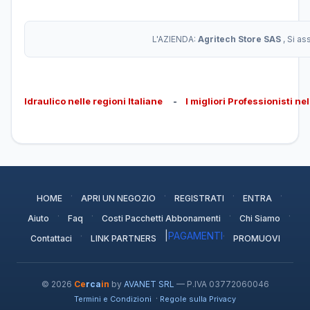
L'AZIENDA:
Agritech Store SAS
, Si a
Idraulico nelle regioni Italiane
-
I migliori Professionisti ne
·
·
·
·
HOME
APRI UN NEGOZIO
REGISTRATI
ENTRA
·
·
·
·
Aiuto
Faq
Costi Pacchetti Abbonamenti
Chi Siamo
·
|
PAGAMENTI
·
Contattaci
LINK PARTNERS
PROMUOVI
© 2026
Ce
rca
in
by
AVANET SRL
— P.IVA 03772060046
·
Termini e Condizioni
Regole sulla Privacy