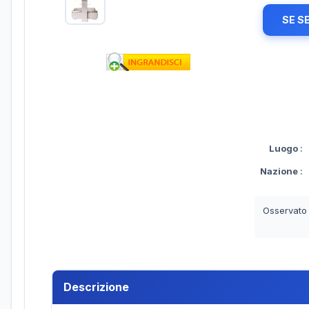
SE S
Luogo
:
Nazione
:
Osservato
Descrizione