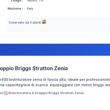
Luogo
:
38065, TN
Nazione
:
Italy
Osservato da
1
utenti
coppio Briggs Stratton Zenia
ze400 biotrituratore zenia di fascia alta, ideale per professioni
ima capacitagrave di scarico. equipaggiata con motori briggs a
pio
Biotrituratore A Scoppio Briggs Stratton Zenia