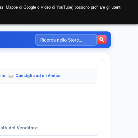
i (es. Mappe di Google o Video di YouTube) possono profilare gli utenti
NTE
REGISTRAZIONE AZIENDA
PREZZI-TARIFFE
hio
Consiglia ad un Amico
dotti del Venditore