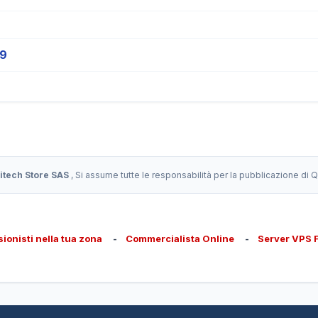
19
itech Store SAS
, Si assume tutte le responsabilità per la pubblicazione di
sionisti nella tua zona
-
Commercialista Online
-
Server VPS 