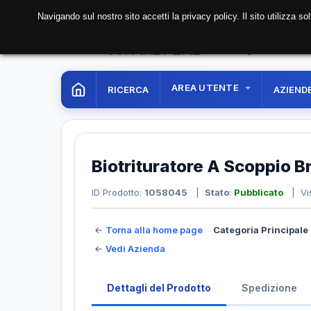
Navigando sul nostro sito accetti la privacy policy. Il sito utilizza 
06 Aug. 2026
08:41:
AREA UTENTE
RICERCA
AZIEND
Biotrituratore A Scoppio B
ID Prodotto:
1058045
|
Stato
:
Pubblicato
| Vis
←
Torna alla home page
Categoria Principale 
←
Vedi Azienda
Dettagli del Prodotto
Spedizione