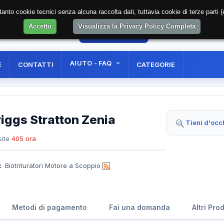
soltanto cookie tecnici senza alcuna raccolta dati, tuttavia cookie di terze part
Accetto
Visualizza la Privacy Policy Completa
36
AREA RISERVATA
REGISTRAZIONE UTE
AIUTO - FAQ
E
CONTATTI
CATEGORIE
riggs Stratton Zenia
Tieni d'occ
ite
405 ora
:
Biotrituratori Motore a Scoppio
Metodi di pagamento
Fai una domanda
Altri Pro