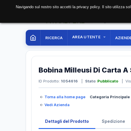
Navigando sul nostro sito accetti la privacy policy. Il sito utilizza 
06 Aug. 2026
00:40:
AREA UTENTE
RICERCA
AZIEND
Bobina Milleusi Di Carta 
ID Prodotto:
1054616
|
Stato
:
Pubblicato
| Vis
←
Torna alla home page
Categoria Principale 
←
Vedi Azienda
Dettagli del Prodotto
Spedizione