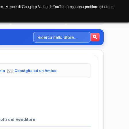
i (es. Mappe di Google o Video di YouTube) possono profilare gli utenti
NTE
REGISTRAZIONE AZIENDA
PREZZI-TARIFFE
hio
Consiglia ad un Amico
dotti del Venditore