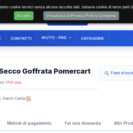
soltanto cookie tecnici senza alcuna raccolta dati, tuttavia cookie di terze part
Accetto
Visualizza la Privacy Policy Completa
27
AREA RISERVATA
REGISTRAZIONE UTE
AIUTO - FAQ
E
CONTATTI
CATEGORIE
A Secco Goffrata Pomercart
Tieni d'occ
ite
1701 ora
:
Panni Carta
Metodi di pagamento
Fai una domanda
Altri Pro