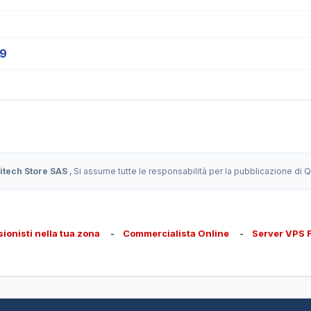
19
itech Store SAS
, Si assume tutte le responsabilità per la pubblicazione di
sionisti nella tua zona
-
Commercialista Online
-
Server VPS 