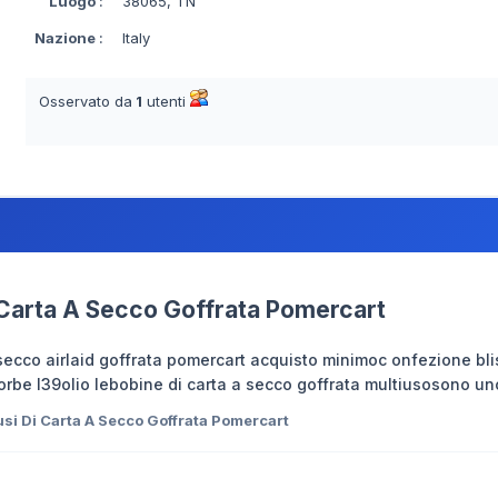
Luogo
:
38065, TN
Nazione
:
Italy
Osservato da
1
utenti
i Carta A Secco Goffrata Pomercart
 secco airlaid goffrata pomercart acquisto minimoc onfezione bli
orbe l39olio lebobine di carta a secco goffrata multiusosono un
si Di Carta A Secco Goffrata Pomercart