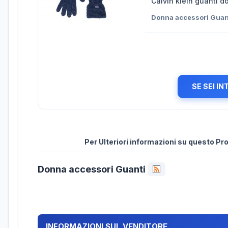
Calvin klein guanti d
Donna accessori Guan
SE SEI I
Per Ulteriori informazioni su questo P
Donna accessori Guanti
INFORMAZIONI SUL VENDITORE