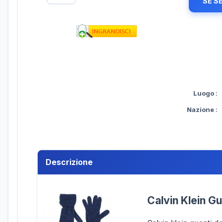
SE S
Luogo
:
Nazione
:
Descrizione
Calvin Klein G