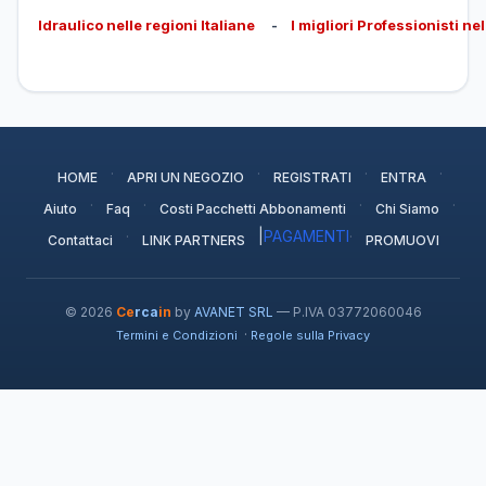
Idraulico nelle regioni Italiane
-
I migliori Professionisti ne
·
·
·
·
HOME
APRI UN NEGOZIO
REGISTRATI
ENTRA
·
·
·
·
Aiuto
Faq
Costi Pacchetti Abbonamenti
Chi Siamo
·
|
PAGAMENTI
·
Contattaci
LINK PARTNERS
PROMUOVI
© 2026
Ce
rca
in
by
AVANET SRL
— P.IVA 03772060046
·
Termini e Condizioni
Regole sulla Privacy