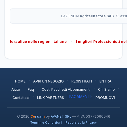
L'AZIENDA:
Agritech Store SAS
, Si as
Idraulico nelle regioni Italiane
-
I migliori Professionisti ne
·
·
·
·
HOME
APRI UN NEGOZIO
REGISTRATI
ENTRA
·
·
·
·
Aiuto
Faq
Costi Pacchetti Abbonamenti
Chi Siamo
·
|
PAGAMENTI
·
Contattaci
LINK PARTNERS
PROMUOVI
© 2026
Ce
rca
in
by
AVANET SRL
— P.IVA 03772060046
·
Termini e Condizioni
Regole sulla Privacy