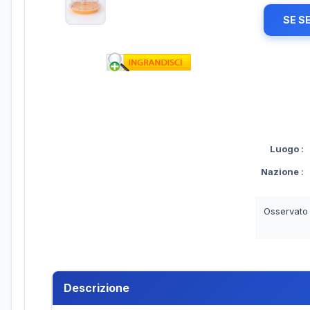
SE S
Luogo
:
Nazione
:
Osservato
Descrizione