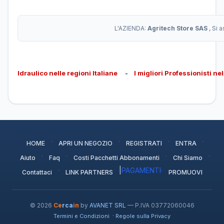
L'AZIENDA:
Agritech Store SAS
, Si 
Idraulico nelle regioni Italiane
-
I migliori Professionisti ne
·
·
·
·
HOME
APRI UN NEGOZIO
REGISTRATI
ENTRA
·
·
·
·
Aiuto
Faq
Costi Pacchetti Abbonamenti
Chi Siamo
·
|
PAGAMENTI
·
Contattaci
LINK PARTNERS
PROMUOVI
© 2026
Ce
rca
in
by
AVANET SRL
— P.IVA 03772060046
·
Termini e Condizioni
Regole sulla Privacy