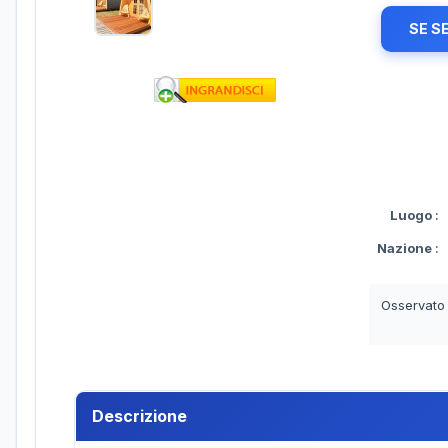
SE S
Luogo
:
Nazione
:
Osservato
Descrizione