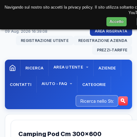
Navigando sul nostro sito accetti la privacy policy. Il sito utilizza soltanto
YouT
Accetto
09 Aug. 2026
16:39:08
AREA RISERVATA
REGISTRAZIONE UTENTE
REGISTRAZIONE AZIENDA
PREZZI-TARIFFE
AREA UTENTE
RICERCA
AZIENDE
AIUTO - FAQ
CONTATTI
CATEGORIE
Camping Pod Cm 300x600