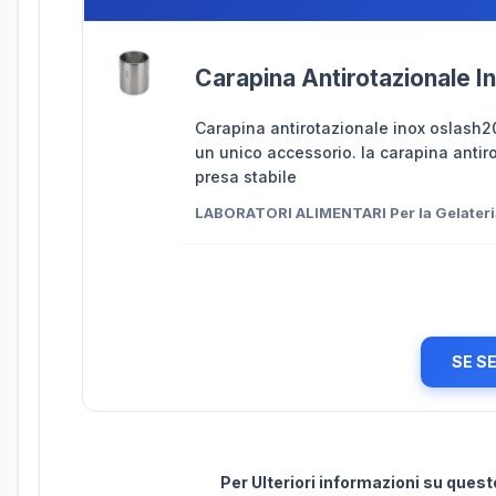
Carapina Antirotazionale In
Carapina antirotazionale inox oslash200
un unico accessorio. la carapina anti
presa stabile
LABORATORI ALIMENTARI Per la Gelater
SE S
Per Ulteriori informazioni su ques