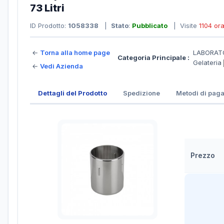
73 Litri
ID Prodotto:
1058338
|
Stato
:
Pubblicato
| Visite
1104 or
←
Torna alla home page
LABORATO
Categoria Principale :
Gelateria
←
Vedi Azienda
Dettagli del Prodotto
Spedizione
Metodi di pag
Prezzo