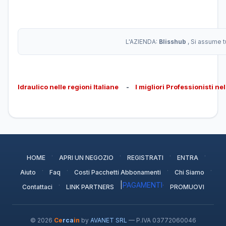
L'AZIENDA:
Blisshub
, Si assume t
Idraulico nelle regioni Italiane
-
I migliori Professionisti ne
·
·
·
·
HOME
APRI UN NEGOZIO
REGISTRATI
ENTRA
·
·
·
·
Aiuto
Faq
Costi Pacchetti Abbonamenti
Chi Siamo
·
|
PAGAMENTI
·
Contattaci
LINK PARTNERS
PROMUOVI
© 2026
Ce
rca
in
by
AVANET SRL
— P.IVA 03772060046