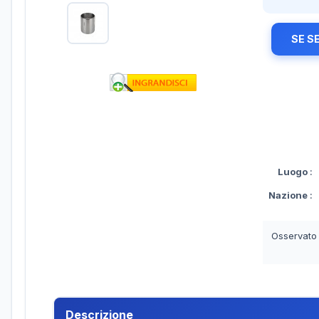
SE S
Luogo
:
Nazione
:
Osservato
Descrizione