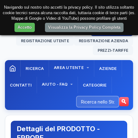
Navigando sul nostro sito accetti la privacy policy. Il sito utilizza soltanto
cookie tecnici senza alcuna raccolta dati, tuttavia cookie di terze parti (es.
Mappe di Google o Video di YouTube) possono profilare gli utenti
Accetto
Visualizza la Privacy Policy Completa
08 Aug. 2026
10:07:13
AREA RISERVATA
REGISTRAZIONE UTENTE
REGISTRAZIONE AZIENDA
PREZZI-TARIFFE
AREA UTENTE
RICERCA
AZIENDE
AIUTO - FAQ
CONTATTI
CATEGORIE
Dettagli del PRODOTTO -
ERRORE