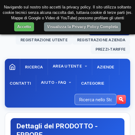
Navigando sul nostro sito accetti la privacy policy. Il sito utilizza soltanto
cookie tecnici senza alcuna raccolta dati, tuttavia cookie di terze parti (es.
Mappe di Google o Video di YouTube) possono profilare gli utenti
Accetto
Visualizza la Privacy Policy Completa
10 Aug. 2026
11:52:44
AREA RISERVATA
REGISTRAZIONE UTENTE
REGISTRAZIONE AZIENDA
PREZZI-TARIFFE
AREA UTENTE
RICERCA
AZIENDE
AIUTO - FAQ
CONTATTI
CATEGORIE
Dettagli del PRODOTTO -
ERRORE