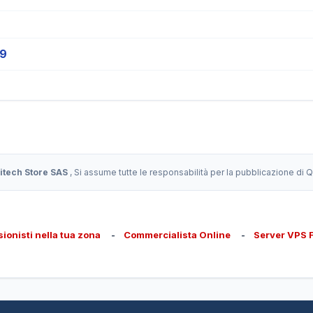
19
itech Store SAS
, Si assume tutte le responsabilità per la pubblicazione di
sionisti nella tua zona
-
Commercialista Online
-
Server VPS 