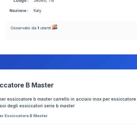
Luogo
:
38065, TN
Nazione
:
Italy
Osservato da
1
utenti
iccatore B Master
 per essiccatore b master carrello in acciaio inox per essiccatore
ssoi degli essiccatori serie b master
er Essiccatore B Master