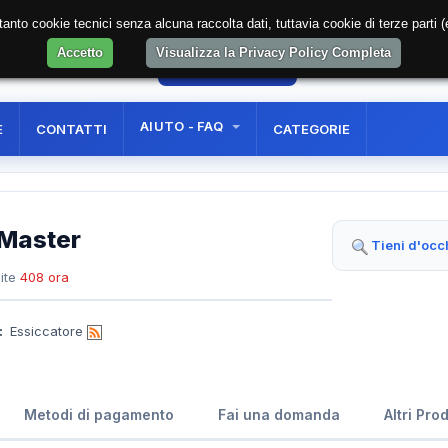
soltanto cookie tecnici senza alcuna raccolta dati, tuttavia cookie di terze part
Accetto
Visualizza la Privacy Policy Completa
02
AREA RISERVATA
REGISTRAZIONE UTE
AIUTO - FAQ
E
CONTATTI
CATEGORIE
 Master
Tieni d'occ
ite
408 ora
:
Essiccatore
Metodi di pagamento
Fai una domanda
Altri Pro