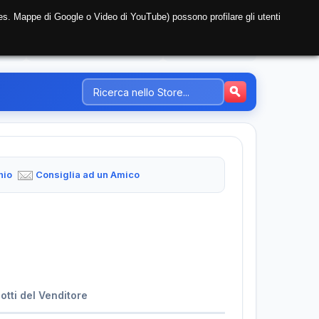
i (es. Mappe di Google o Video di YouTube) possono profilare gli utenti
NTE
REGISTRAZIONE AZIENDA
PREZZI-TARIFFE
hio
Consiglia ad un Amico
dotti del Venditore