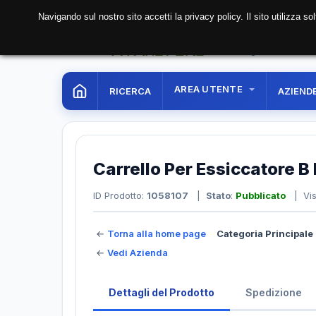
Navigando sul nostro sito accetti la privacy policy. Il sito utilizza 
06 Aug. 2026
03:51:
AREA UTENTE
RICERCA
AZIEND
Carrello Per Essiccatore B
ID Prodotto:
1058107
|
Stato
:
Pubblicato
| Vis
←
Torna alla home page
Categoria Principale 
←
Vedi Azienda
Dettagli del Prodotto
Spedizione