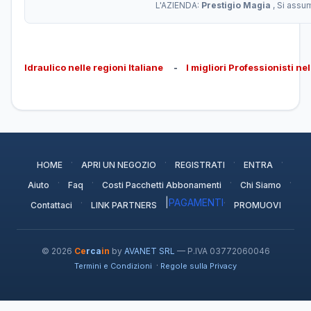
L'AZIENDA:
Prestigio Magia
, Si assu
Idraulico nelle regioni Italiane
-
I migliori Professionisti ne
·
·
·
·
HOME
APRI UN NEGOZIO
REGISTRATI
ENTRA
·
·
·
·
Aiuto
Faq
Costi Pacchetti Abbonamenti
Chi Siamo
·
|
PAGAMENTI
·
Contattaci
LINK PARTNERS
PROMUOVI
© 2026
Ce
rca
in
by
AVANET SRL
— P.IVA 03772060046
·
Termini e Condizioni
Regole sulla Privacy