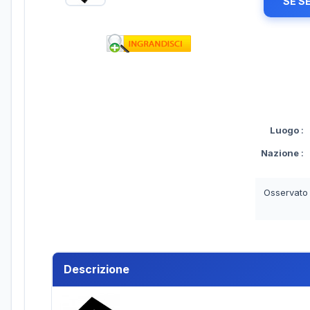
SE S
Luogo
:
Nazione
:
Osservato
Descrizione