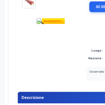
SE S
Luogo
:
Nazione
:
Osservato
Descrizione