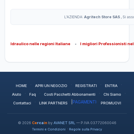
L'AZIENDA:
Agritech Store SAS
, Si as
Idraulico nelle regioni Italiane
-
I migliori Professionisti ne
·
·
·
·
HOME
APRI UN NEGOZIO
REGISTRATI
ENTRA
·
·
·
·
Aiuto
Faq
Costi Pacchetti Abbonamenti
Chi Siamo
·
|
PAGAMENTI
·
Contattaci
LINK PARTNERS
PROMUOVI
© 2026
Ce
rca
in
by
AVANET SRL
— P.IVA 03772060046
·
Termini e Condizioni
Regole sulla Privacy