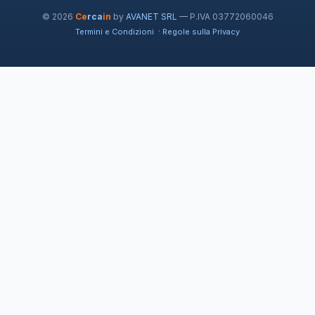
© 2026
Ce
rca
in
by
AVANET SRL
— P.IVA 03772060046
·
Termini e Condizioni
Regole sulla Privacy