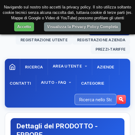
Navigando sul nostro sito accetti la privacy policy. Il sito utilizza soltanto
cookie tecnici senza alcuna raccolta dati, tuttavia cookie di terze parti (es.
Mappe di Google o Video di YouTube) possono profilare gli utenti
Accetto
Visualizza la Privacy Policy Completa
08 Aug. 2026
21:15:22
AREA RISERVATA
REGISTRAZIONE UTENTE
REGISTRAZIONE AZIENDA
PREZZI-TARIFFE
AREA UTENTE
RICERCA
AZIENDE
AIUTO - FAQ
CONTATTI
CATEGORIE
Dettagli del PRODOTTO -
ERRORE