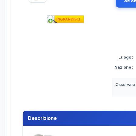
SE S
Luogo
:
Nazione
:
Osservato
Descrizione