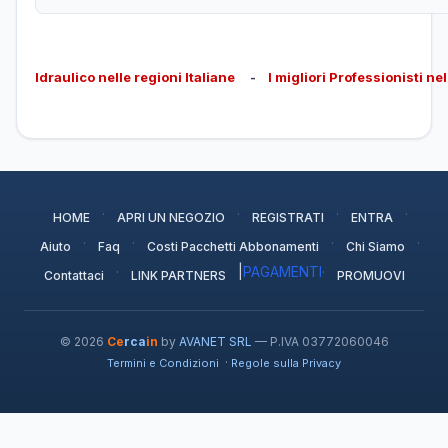
Idraulico nelle regioni Italiane
-
I migliori Professionisti ne
·
·
·
·
HOME
APRI UN NEGOZIO
REGISTRATI
ENTRA
·
·
·
·
Aiuto
Faq
Costi Pacchetti Abbonamenti
Chi Siamo
·
|
PAGAMENTI
·
Contattaci
LINK PARTNERS
PROMUOVI
© 2026
Ce
rca
in
by
AVANET SRL
— P.IVA 03772060046
·
Termini e Condizioni
Regole sulla Privacy