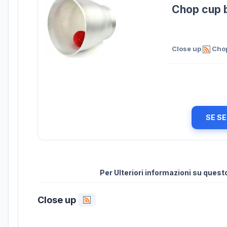
Chop cup 
Close up
Chop
SE SE
Per Ulteriori informazioni su ques
Close up