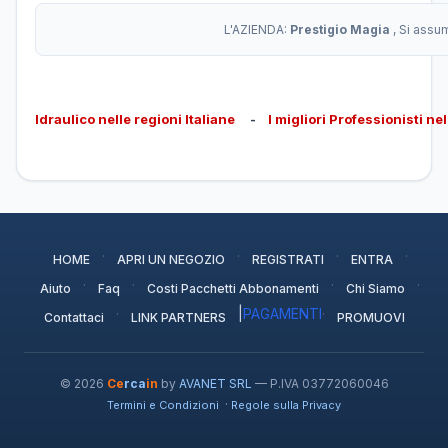
L'AZIENDA:
Prestigio Magia
, Si assu
Idraulico nelle regioni Italiane
-
I migliori Professionisti ne
·
·
·
·
HOME
APRI UN NEGOZIO
REGISTRATI
ENTRA
·
·
·
·
Aiuto
Faq
Costi Pacchetti Abbonamenti
Chi Siamo
·
|
PAGAMENTI
·
Contattaci
LINK PARTNERS
PROMUOVI
© 2026
Ce
rca
in
by
AVANET SRL
— P.IVA 03772060046
·
Termini e Condizioni
Regole sulla Privacy