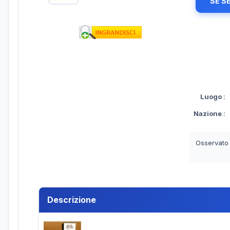
SE S
Luogo
:
Nazione
:
Osservato
Descrizione