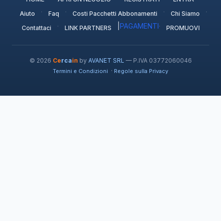
·
·
·
·
Aiuto
Faq
Costi Pacchetti Abbonamenti
Chi Siamo
·
|
PAGAMENTI
·
Contattaci
LINK PARTNERS
PROMUOVI
© 2026
Ce
rca
in
by
AVANET SRL
— P.IVA 03772060046
·
Termini e Condizioni
Regole sulla Privacy