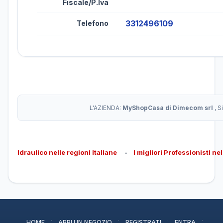
Fiscale/P.Iva
3312496109
Telefono
L'AZIENDA:
MyShopCasa di Dimecom srl
, S
Idraulico nelle regioni Italiane
-
I migliori Professionisti ne
·
·
·
·
HOME
APRI UN NEGOZIO
REGISTRATI
ENTRA