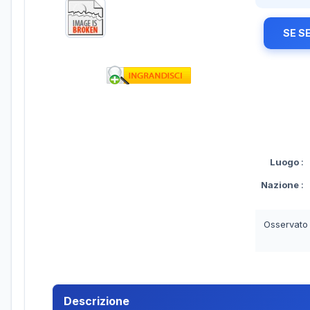
SE S
Luogo
:
Nazione
:
Osservato
Descrizione