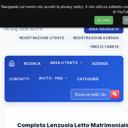
Navigando sul nostro sito accetti la privacy policy. Il sito utilizza soltanto 
di YouTub
Accetto
V
06 Aug. 2026
18:27:11
AREA RISERVATA
REGISTRAZIONE UTENTE
REGISTRAZIONE AZIENDA
PREZZI-TARIFFE
AREA UTENTE
RICERCA
AZIENDE
AIUTO - FAQ
CONTATTI
CATEGORIE
Completo Lenzuola Letto Matrimonial