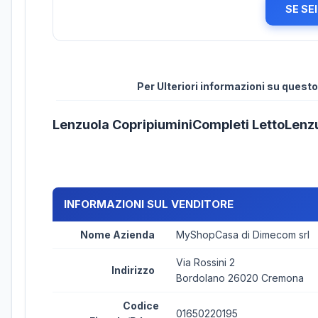
SE SE
Per Ulteriori informazioni su ques
Lenzuola CopripiuminiCompleti LettoLenz
INFORMAZIONI SUL VENDITORE
Nome Azienda
MyShopCasa di Dimecom srl
Via Rossini 2
Indirizzo
Bordolano 26020 Cremona
Codice
01650220195