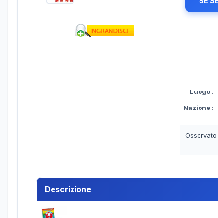
SE S
Luogo
:
Nazione
:
Osservato
Descrizione