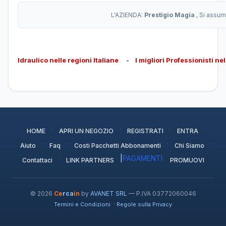
L'AZIENDA:
Prestigio Magia
, Si assum
Idraulico nelle regioni Italiane
-
I migliori Professionisti ne
·
·
·
·
HOME
APRI UN NEGOZIO
REGISTRATI
ENTRA
·
·
·
·
Aiuto
Faq
Costi Pacchetti Abbonamenti
Chi Siamo
·
|
PAGAMENTI
·
Contattaci
LINK PARTNERS
PROMUOVI
© 2026
Ce
rca
in
by
AVANET SRL
— P.IVA 03772060046
·
Termini e Condizioni
Regole sulla Privacy