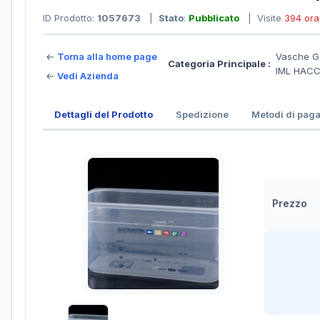
ID Prodotto:
1057673
|
Stato
:
Pubblicato
| Visite
394 ora
←
Torna alla home page
Vasche Ga
Categoria Principale :
IML HAC
←
Vedi Azienda
Dettagli del Prodotto
Spedizione
Metodi di pag
Prezzo