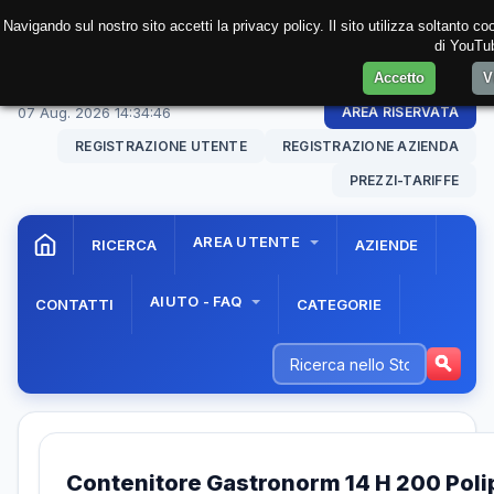
Navigando sul nostro sito accetti la privacy policy. Il sito utilizza soltanto c
di YouTub
Accetto
V
07 Aug. 2026
14:34:46
AREA RISERVATA
REGISTRAZIONE UTENTE
REGISTRAZIONE AZIENDA
PREZZI-TARIFFE
AREA UTENTE
RICERCA
AZIENDE
AIUTO - FAQ
CONTATTI
CATEGORIE
Contenitore Gastronorm 14 H 200 Poli