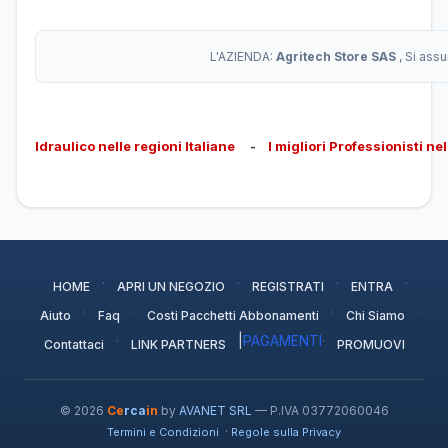
L'AZIENDA:
Agritech Store SAS
, Si ass
Idraulico nelle regioni Italiane
-
I migliori Professionisti ne
·
·
·
·
HOME
APRI UN NEGOZIO
REGISTRATI
ENTRA
·
·
·
·
Aiuto
Faq
Costi Pacchetti Abbonamenti
Chi Siamo
·
|
PAGAMENTI
·
Contattaci
LINK PARTNERS
PROMUOVI
© 2026
Ce
rca
in
by
AVANET SRL
— P.IVA 03772060046
·
Termini e Condizioni
Regole sulla Privacy