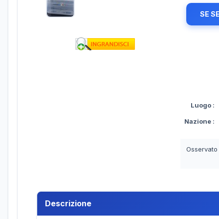
SE S
Luogo
:
Nazione
:
Osservato
Descrizione