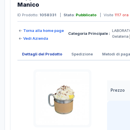
Manico
ID Prodotto:
1058331
|
Stato
:
Pubblicato
| Visite
1117 ora
←
Torna alla home page
LABORATO
Categoria Principale :
Gelateria
←
Vedi Azienda
Dettagli del Prodotto
Spedizione
Metodi di pag
Prezzo