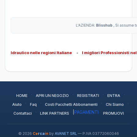
L'AZIENDA:
Blisshub
, Si assume t
Idraulico nelle regioni Italiane
-
I migliori Professionisti ne
·
·
·
·
HOME
APRI UN NEGOZIO
REGISTRATI
ENTRA
·
·
·
·
Aiuto
Faq
Costi Pacchetti Abbonamenti
Chi Siamo
·
|
PAGAMENTI
·
Contattaci
LINK PARTNERS
PROMUOVI
© 2026
Ce
rca
in
by
AVANET SRL
— P.IVA 03772060046