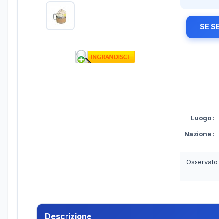
SE S
Luogo
:
Nazione
:
Osservato
Descrizione