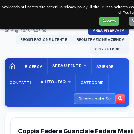
Navigando sul nostro sito accetti la privacy policy. Il sito utilizza soltanto 
di YouTub
Accetto
V
09 Aug. 2026
18:07:30
AREA RISERVATA
REGISTRAZIONE UTENTE
REGISTRAZIONE AZIENDA
PREZZI-TARIFFE
AREA UTENTE
RICERCA
AZIENDE
AIUTO - FAQ
CONTATTI
CATEGORIE
Coppia Federe Guanciale Federe Maxi