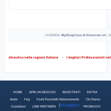
L'AZIENDA:
MyShopCasa di Dimecom srl
, 
Idraulico nelle regioni Italiane
-
I migliori Professionisti ne
·
·
·
·
HOME
APRI UN NEGOZIO
REGISTRATI
ENTRA
·
·
·
·
Aiuto
Faq
Costi Pacchetti Abbonamenti
Chi Siamo
·
|
PAGAMENTI
·
Contattaci
LINK PARTNERS
PROMUOVI