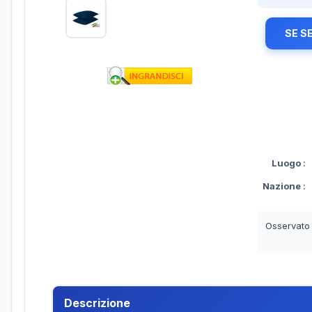
SE S
Luogo
:
Nazione
:
Osservato
Descrizione