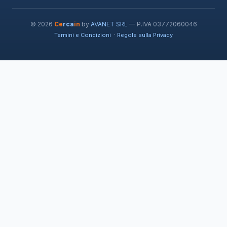
© 2026
Ce
rca
in
by
AVANET SRL
— P.IVA 03772060046
·
Termini e Condizioni
Regole sulla Privacy