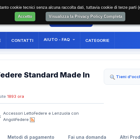
soltanto cookie tecnici senza alcuna raccolta dati, tuttavia cookie di terze part
Accetto
Visualizza la Privacy Policy Completa
51
AREA RISERVATA
REGISTRAZIONE UTE
AIUTO - FAQ
E
CONTATTI
CATEGORIE
Federe Standard Made In
Tieni d'occ
ite
1893 ora
Accessori LettoFedere e Lenzuola con
:
AngoliFedere
Metodi di pagamento
Fai una domanda
Altri Pro