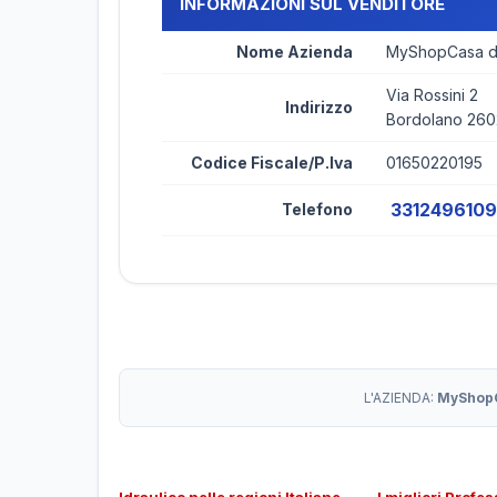
INFORMAZIONI SUL VENDITORE
Nome Azienda
MyShopCasa di
Via Rossini 2
Indirizzo
Bordolano 26
Codice Fiscale/P.Iva
01650220195
3312496109
Telefono
L'AZIENDA:
MyShopC