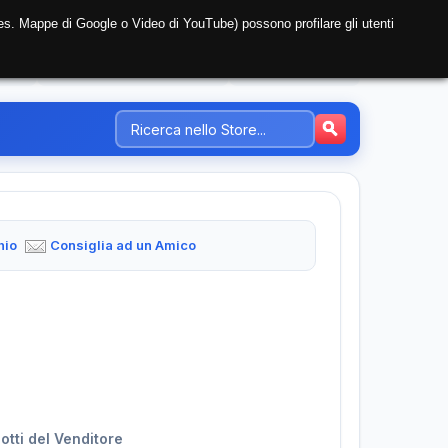
i (es. Mappe di Google o Video di YouTube) possono profilare gli utenti
NTE
REGISTRAZIONE AZIENDA
PREZZI-TARIFFE
hio
Consiglia ad un Amico
dotti del Venditore