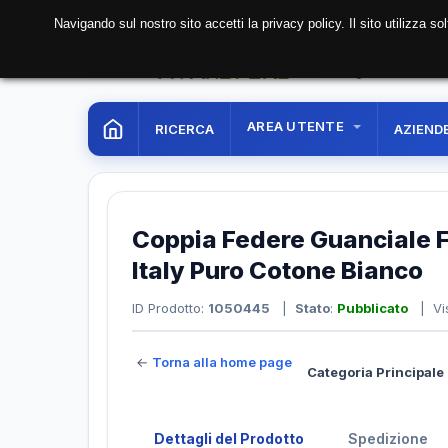
Navigando sul nostro sito accetti la privacy policy. Il sito utilizza 
07 Aug. 2026
20:03:
AREA UTENTE
RICERCA
AZIEND
Coppia Federe Guanciale 
Italy Puro Cotone Bianco
ID Prodotto:
1050445
|
Stato
:
Pubblicato
| Vis
←
Torna alla home page
Categoria Principale 
Dettagli del Prodotto
Spedizione