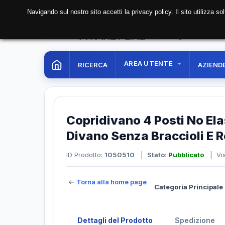
Navigando sul nostro sito accetti la privacy policy. Il sito utilizza 
09 Aug. 2026
13:01:2
AREA UTENTE
RICERCA
AZIEND
Copridivano 4 Posti No El
Divano Senza Braccioli E R
ID Prodotto:
1050510
|
Stato
:
Pubblicato
| Vis
←
Torna alla home page
Categoria Principale 
Dettagli del Prodotto
Spedizione