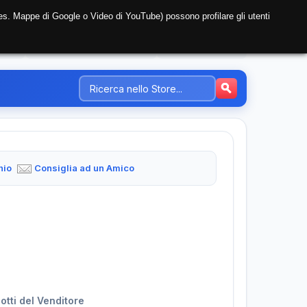
i (es. Mappe di Google o Video di YouTube) possono profilare gli utenti
NTE
REGISTRAZIONE AZIENDA
PREZZI-TARIFFE
hio
Consiglia ad un Amico
dotti del Venditore