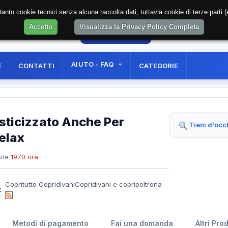
soltanto cookie tecnici senza alcuna raccolta dati, tuttavia cookie di terze part
Accetto
Visualizza la Privacy Policy Completa
7
AREA RISERVATA
REGISTRAZIONE UTE
AIUTO - FAQ
E
CONTATTI
CATEGORIE
asticizzato Anche Per
Tieni d'occ
elax
ite
1970 ora
Copritutto CopridivaniCopridivani e copripoltrona
:
Metodi di pagamento
Fai una domanda
Altri Pro