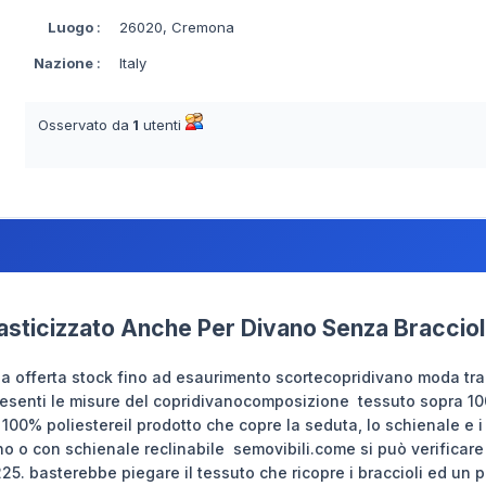
Luogo
:
26020, Cremona
Nazione
:
Italy
Osservato da
1
utenti
asticizzato Anche Per Divano Senza Braccioli
usa offerta stock fino ad esaurimento scortecopridivano moda tr
presenti le misure del copridivanocomposizione tessuto sopra 1
100% poliestereil prodotto che copre la seduta, lo schienale e i
o o con schienale reclinabile semovibili.come si può verificare 
225. basterebbe piegare il tessuto che ricopre i braccioli ed un 