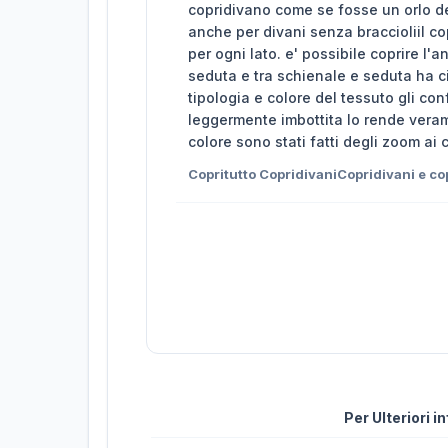
copridivano come se fosse un orlo de
anche per divani senza braccioliil co
per ogni lato. e' possibile coprire l'
seduta e tra schienale e seduta ha cir
tipologia e colore del tessuto gli co
leggermente imbottita lo rende verame
colore sono stati fatti degli zoom ai
Copritutto CopridivaniCopridivani e co
Per Ulteriori 