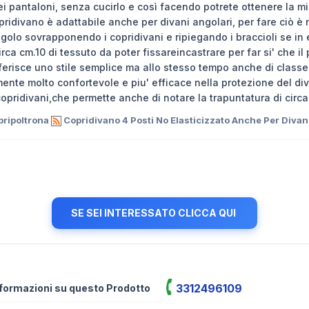
i pantaloni, senza cucirlo e così facendo potrete ottenere la mi
pridivano è adattabile anche per divani angolari, per fare ciò 
angolo sovrapponendo i copridivani e ripiegando i braccioli se in e
ca cm.10 di tessuto da poter fissareincastrare per far si' che il
nferisce uno stile semplice ma allo stesso tempo anche di class
nte molto confortevole e piu' efficace nella protezione del diva
 copridivani,che permette anche di notare la trapuntatura di circ
pripoltrona
Copridivano 4 Posti No Elasticizzato Anche Per Divan
SE SEI INTERESSATO CLICCA QUI
3312496109
informazioni su questo Prodotto