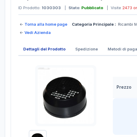
ID Prodotto:
1030303
|
Stato
:
Pubblicato
| Visite
2473 o
←
Torna alla home page
Categoria Principale :
Ricambi M
←
Vedi Azienda
Dettagli del Prodotto
Spedizione
Metodi di pag
Prezzo