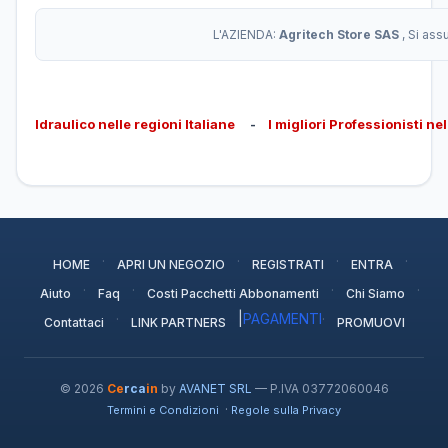
L'AZIENDA:
Agritech Store SAS
, Si as
Idraulico nelle regioni Italiane
-
I migliori Professionisti ne
·
·
·
·
HOME
APRI UN NEGOZIO
REGISTRATI
ENTRA
·
·
·
·
Aiuto
Faq
Costi Pacchetti Abbonamenti
Chi Siamo
·
|
PAGAMENTI
·
Contattaci
LINK PARTNERS
PROMUOVI
© 2026
Ce
rca
in
by
AVANET SRL
— P.IVA 03772060046
·
Termini e Condizioni
Regole sulla Privacy