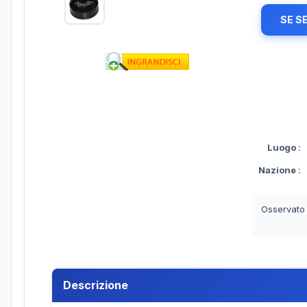
SE S
Luogo
:
Nazione
:
Osservato
Descrizione