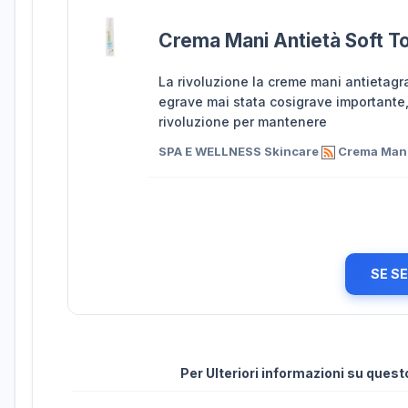
Crema Mani Antietà Soft T
La rivoluzione la creme mani antietagra
egrave mai stata cosigrave importante
rivoluzione per mantenere
SPA E WELLNESS Skincare
Crema Mani 
SE S
Per Ulteriori informazioni su ques