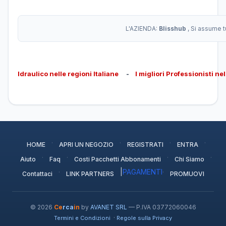
L'AZIENDA:
Blisshub
, Si assume t
Idraulico nelle regioni Italiane
-
I migliori Professionisti ne
·
·
·
·
HOME
APRI UN NEGOZIO
REGISTRATI
ENTRA
·
·
·
·
Aiuto
Faq
Costi Pacchetti Abbonamenti
Chi Siamo
·
|
PAGAMENTI
·
Contattaci
LINK PARTNERS
PROMUOVI
© 2026
Ce
rca
in
by
AVANET SRL
— P.IVA 03772060046
·
Termini e Condizioni
Regole sulla Privacy