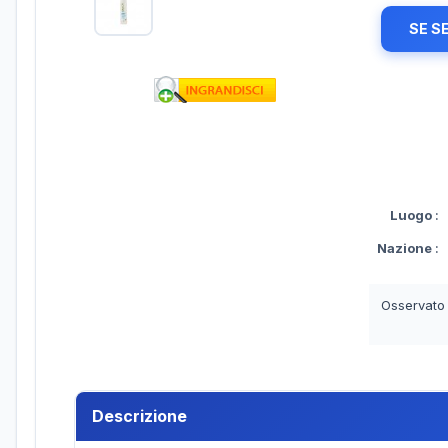
SE S
Luogo
:
Nazione
:
Osservato
Descrizione