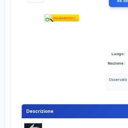
SE S
Luogo
:
Nazione
:
Osservato
Descrizione