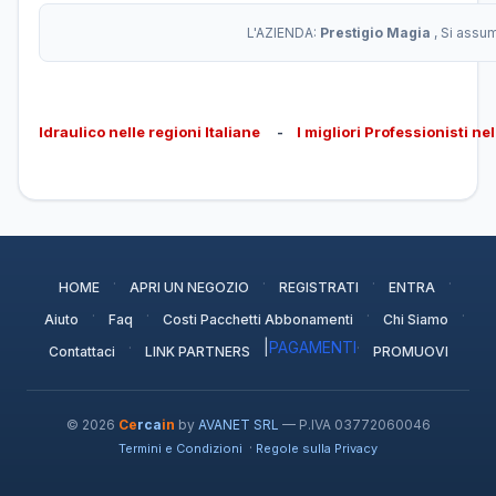
L'AZIENDA:
Prestigio Magia
, Si assu
Idraulico nelle regioni Italiane
-
I migliori Professionisti ne
·
·
·
·
HOME
APRI UN NEGOZIO
REGISTRATI
ENTRA
·
·
·
·
Aiuto
Faq
Costi Pacchetti Abbonamenti
Chi Siamo
·
|
PAGAMENTI
·
Contattaci
LINK PARTNERS
PROMUOVI
© 2026
Ce
rca
in
by
AVANET SRL
— P.IVA 03772060046
·
Termini e Condizioni
Regole sulla Privacy