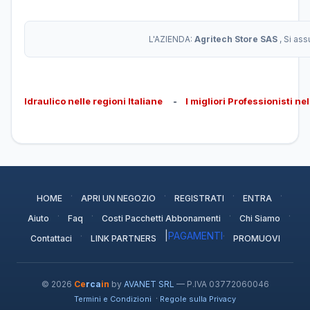
L'AZIENDA:
Agritech Store SAS
, Si as
Idraulico nelle regioni Italiane
-
I migliori Professionisti ne
·
·
·
·
HOME
APRI UN NEGOZIO
REGISTRATI
ENTRA
·
·
·
·
Aiuto
Faq
Costi Pacchetti Abbonamenti
Chi Siamo
·
|
PAGAMENTI
·
Contattaci
LINK PARTNERS
PROMUOVI
© 2026
Ce
rca
in
by
AVANET SRL
— P.IVA 03772060046
·
Termini e Condizioni
Regole sulla Privacy