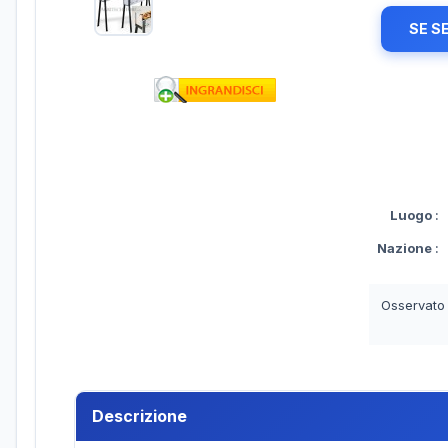
SE S
Luogo
:
Nazione
:
Osservato
Descrizione