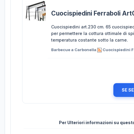
Cuocispiedini Ferraboli Ar
Cuocispiedini art.230 cm. 65 cuocispied
per permettere la cottura ottimale di s
temperatura costante sotto la carne.
Barbecue a Carbonella
Cuocispiedini F
SE S
Per Ulteriori informazioni su ques