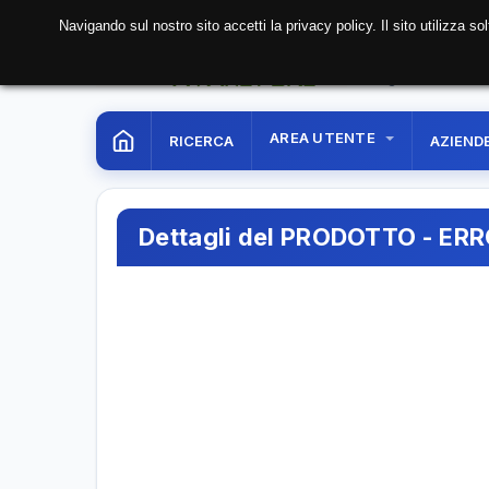
Navigando sul nostro sito accetti la privacy policy. Il sito utilizza 
08 Aug. 2026
01:07:
AREA UTENTE
RICERCA
AZIEND
Dettagli del PRODOTTO - ER