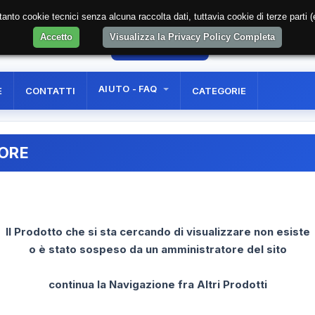
soltanto cookie tecnici senza alcuna raccolta dati, tuttavia cookie di terze part
Accetto
Visualizza la Privacy Policy Completa
58
AREA RISERVATA
REGISTRAZIONE UTE
AIUTO - FAQ
E
CONTATTI
CATEGORIE
RORE
Il Prodotto che si sta cercando di visualizzare non esiste
o è stato sospeso da un amministratore del sito
continua la Navigazione fra Altri Prodotti