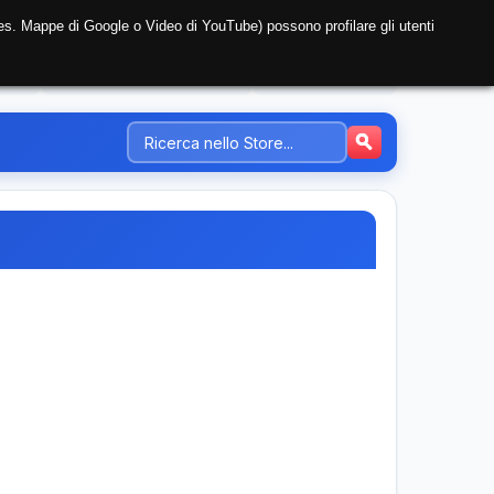
i (es. Mappe di Google o Video di YouTube) possono profilare gli utenti
NTE
REGISTRAZIONE AZIENDA
PREZZI-TARIFFE