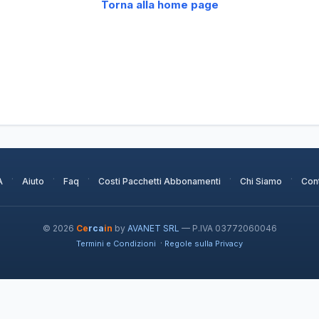
Torna alla home page
·
·
·
·
·
A
Aiuto
Faq
Costi Pacchetti Abbonamenti
Chi Siamo
Cont
© 2026
Ce
rca
in
by
AVANET SRL
— P.IVA 03772060046
·
Termini e Condizioni
Regole sulla Privacy