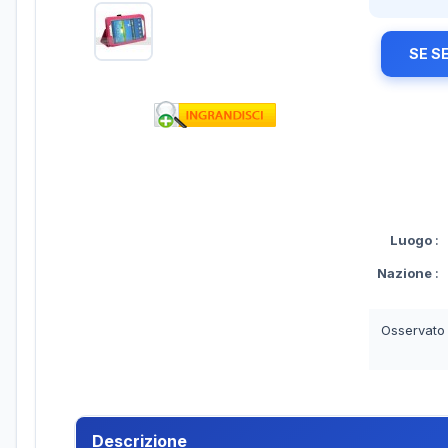
SE S
Luogo
:
Nazione
:
Osservato
Descrizione