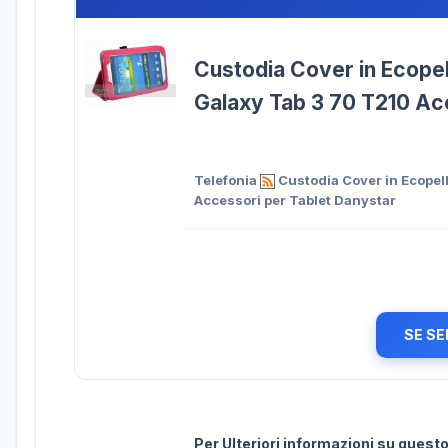
Custodia Cover in Ecope
Galaxy Tab 3 70 T210 Ac
Telefonia
Custodia Cover in Ecopel
Accessori per Tablet Danystar
SE SE
Per Ulteriori informazioni su ques