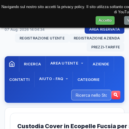
Navigando sul nostro sito accetti la privacy policy. Il sito utilizza soltanto 
di YouTub
Accetto
V
07 Aug. 2026
14:04:34
AREA RISERVATA
REGISTRAZIONE UTENTE
REGISTRAZIONE AZIENDA
PREZZI-TARIFFE
AREA UTENTE
RICERCA
AZIENDE
AIUTO - FAQ
CONTATTI
CATEGORIE
Custodia Cover in Ecopelle Fucsia pe