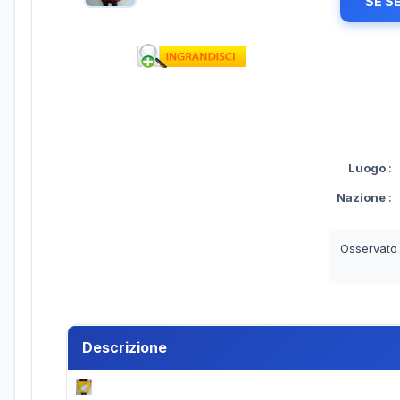
SE S
Luogo
:
Nazione
:
Osservato
Descrizione