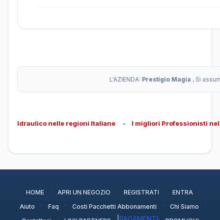
L'AZIENDA:
Prestigio Magia
, Si assu
Idraulico nelle regioni Italiane
-
I migliori Professionisti ne
·
·
·
·
HOME
APRI UN NEGOZIO
REGISTRATI
ENTRA
·
·
·
·
Aiuto
Faq
Costi Pacchetti Abbonamenti
Chi Siamo
·
|
PAGAMENTI
·