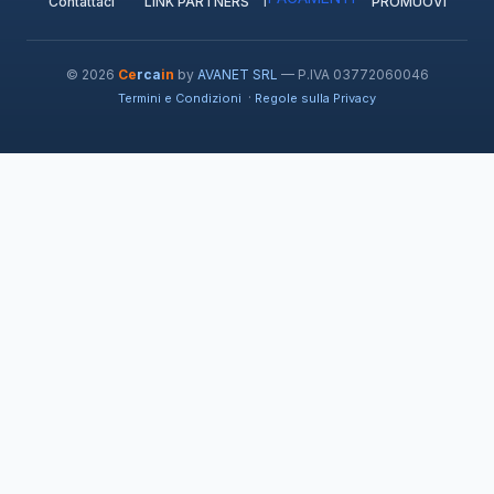
Contattaci
LINK PARTNERS
PROMUOVI
© 2026
Ce
rca
in
by
AVANET SRL
— P.IVA 03772060046
·
Termini e Condizioni
Regole sulla Privacy