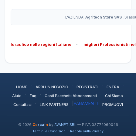
L'AZIENDA:
Agritech Store SAS
, Si as
Idraulico nelle regioni Italiane
-
I migliori Professionisti ne
·
·
·
·
HOME
APRI UN NEGOZIO
REGISTRATI
ENTRA
·
·
·
·
Aiuto
Faq
Costi Pacchetti Abbonamenti
Chi Siamo
·
|
PAGAMENTI
·
Contattaci
LINK PARTNERS
PROMUOVI
© 2026
Ce
rca
in
by
AVANET SRL
— P.IVA 03772060046
·
Termini e Condizioni
Regole sulla Privacy