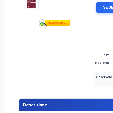
SE S
Luogo
:
Nazione
:
Osservato
Descrizione