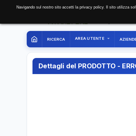
Navigando sul nostro sito accetti la privacy policy. Il sito utilizza 
07 Aug. 2026
09:56:
AREA UTENTE
RICERCA
AZIEND
Dettagli del PRODOTTO - ER