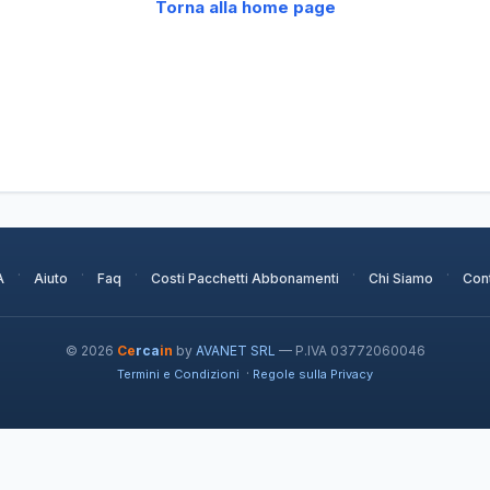
Torna alla home page
·
·
·
·
·
A
Aiuto
Faq
Costi Pacchetti Abbonamenti
Chi Siamo
Cont
© 2026
Ce
rca
in
by
AVANET SRL
— P.IVA 03772060046
·
Termini e Condizioni
Regole sulla Privacy