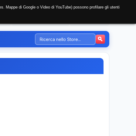
i (es. Mappe di Google o Video di YouTube) possono profilare gli utenti
NTE
REGISTRAZIONE AZIENDA
PREZZI-TARIFFE