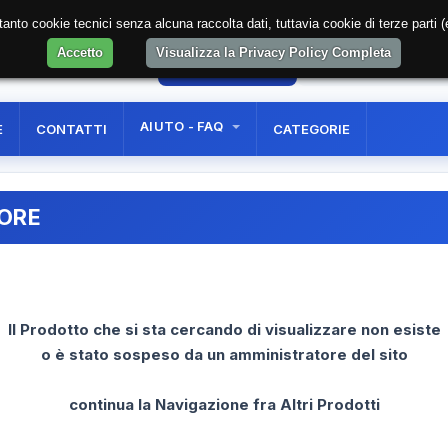
soltanto cookie tecnici senza alcuna raccolta dati, tuttavia cookie di terze part
Accetto
Visualizza la Privacy Policy Completa
47
AREA RISERVATA
REGISTRAZIONE UTE
AIUTO - FAQ
E
CONTATTI
CATEGORIE
RORE
Il Prodotto che si sta cercando di visualizzare non esiste
o è stato sospeso da un amministratore del sito
continua la Navigazione fra Altri Prodotti