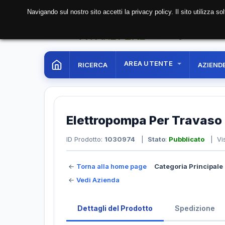
Navigando sul nostro sito accetti la privacy policy. Il sito utilizza 
07 Aug. 2026
01:02:
AREA UTENTE
RICERCA
AZIEND
Elettropompa Per Travaso 
ID Prodotto:
1030974
|
Stato
:
Pubblicato
| Vis
←
Torna alla home page
Categoria Principale 
←
Vedi Azienda
Dettagli del Prodotto
Spedizione