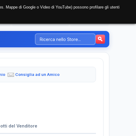
i (es. Mappe di Google o Video di YouTube) possono profilare gli utenti
NTE
REGISTRAZIONE AZIENDA
PREZZI-TARIFFE
hio
Consiglia ad un Amico
dotti del Venditore