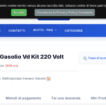
soltanto cookie tecnici senza alcuna raccolta dati, tuttavia cookie di terze part
Accetto
Visualizza la Privacy Policy Completa
34
AREA RISERVATA
REGISTRAZIONE UTE
AIUTO - FAQ
E
CONTATTI
CATEGORIE
Gasolio Vd Kit 220 Volt
Tieni d'occ
ite
2618 ora
:
Elettropompe travaso Gasolio
Metodi di pagamento
Fai una domanda
Altri Pro