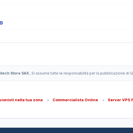
19
itech Store SAS
, Si assume tutte le responsabilità per la pubblicazione di
sionisti nella tua zona
-
Commercialista Online
-
Server VPS 