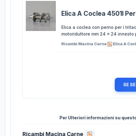
Elica A Coclea 4501l Pe
Elica a coclea con perno per i trit
motoriduttore mm 24 x 24 innesto p
Ricambi Macina Carne
Elica A Coc
SE SE
Per Ulteriori informazioni su ques
Ricambi Macina Carne