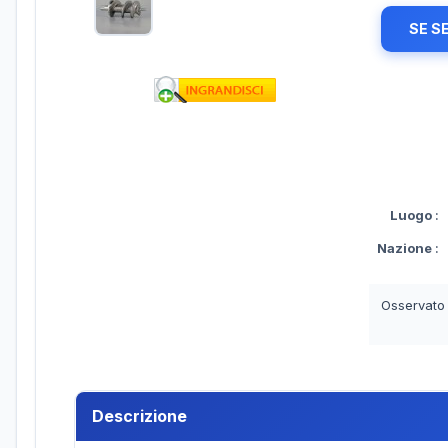
SE S
Luogo
:
Nazione
:
Osservato
Descrizione