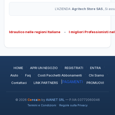
L'AZIENDA:
Agritech Store SAS
, Si as
Idraulico nelle regioni Italiane
-
I migliori Professionisti ne
·
·
·
·
HOME
APRI UN NEGOZIO
REGISTRATI
ENTRA
·
·
·
·
Aiuto
Faq
Costi Pacchetti Abbonamenti
Chi Siamo
·
|
PAGAMENTI
·
Contattaci
LINK PARTNERS
PROMUOVI
© 2026
Ce
rca
in
by
AVANET SRL
— P.IVA 03772060046
·
Termini e Condizioni
Regole sulla Privacy