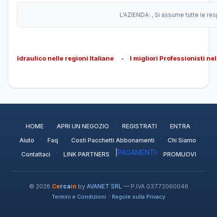
L'AZIENDA:
, Si assume tutte le re
Idraulico nelle regioni Italiane
-
I migliori Professionisti ne
·
·
·
·
HOME
APRI UN NEGOZIO
REGISTRATI
ENTRA
·
·
·
·
Aiuto
Faq
Costi Pacchetti Abbonamenti
Chi Siamo
·
|
PAGAMENTI
·
Contattaci
LINK PARTNERS
PROMUOVI
© 2026
Ce
rca
in
by
AVANET SRL
— P.IVA 03772060046
·
Termini e Condizioni
Regole sulla Privacy