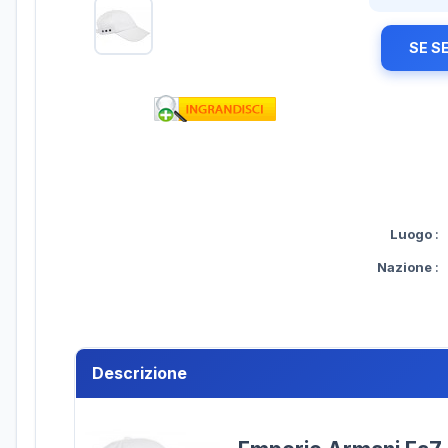
SE S
Luogo
:
Nazione
:
Descrizione