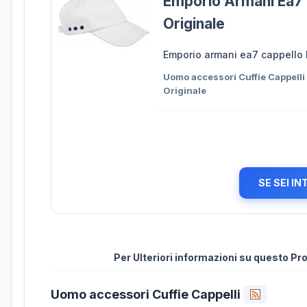
Emporio Armani Ea7 
Originale
Emporio armani ea7 cappello 
Uomo accessori Cuffie Cappelli
Originale
SE SEI I
Per Ulteriori informazioni su questo P
Uomo accessori Cuffie Cappelli