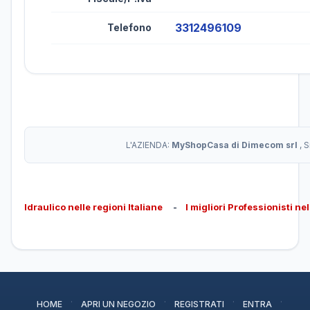
3312496109
Telefono
L'AZIENDA:
MyShopCasa di Dimecom srl
, 
Idraulico nelle regioni Italiane
-
I migliori Professionisti ne
·
·
·
·
HOME
APRI UN NEGOZIO
REGISTRATI
ENTRA