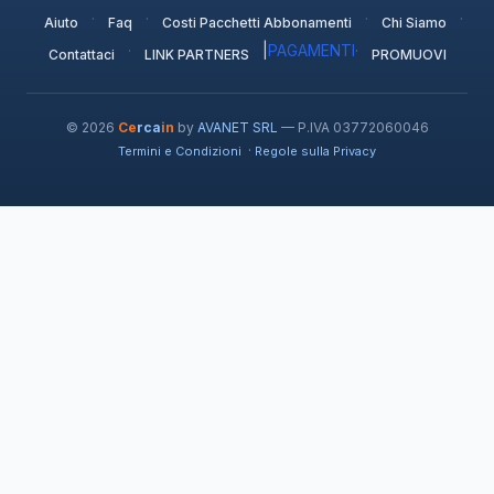
·
·
·
·
Aiuto
Faq
Costi Pacchetti Abbonamenti
Chi Siamo
·
|
PAGAMENTI
·
Contattaci
LINK PARTNERS
PROMUOVI
© 2026
Ce
rca
in
by
AVANET SRL
— P.IVA 03772060046
·
Termini e Condizioni
Regole sulla Privacy