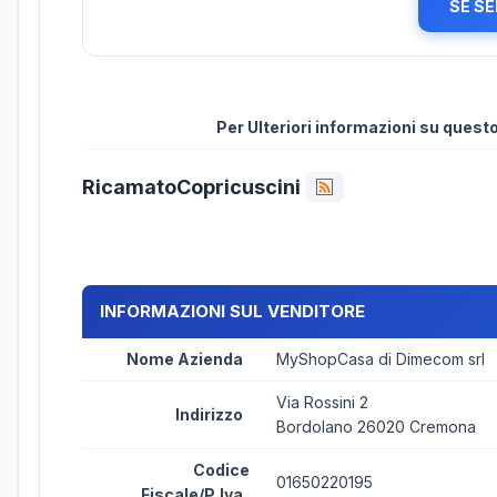
SE SE
Per Ulteriori informazioni su ques
RicamatoCopricuscini
INFORMAZIONI SUL VENDITORE
Nome Azienda
MyShopCasa di Dimecom srl
Via Rossini 2
Indirizzo
Bordolano 26020 Cremona
Codice
01650220195
Fiscale/P.Iva