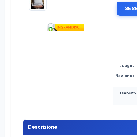
SE S
Luogo
:
Nazione
:
Osservato
Descrizione