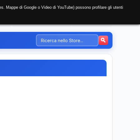
i (es. Mappe di Google o Video di YouTube) possono profilare gli utenti
NTE
REGISTRAZIONE AZIENDA
PREZZI-TARIFFE