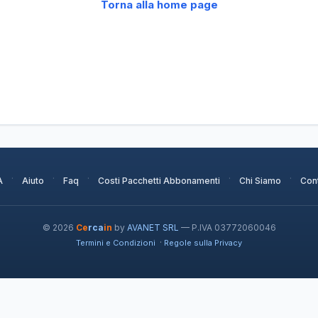
Torna alla home page
·
·
·
·
·
A
Aiuto
Faq
Costi Pacchetti Abbonamenti
Chi Siamo
Cont
© 2026
Ce
rca
in
by
AVANET SRL
— P.IVA 03772060046
·
Termini e Condizioni
Regole sulla Privacy