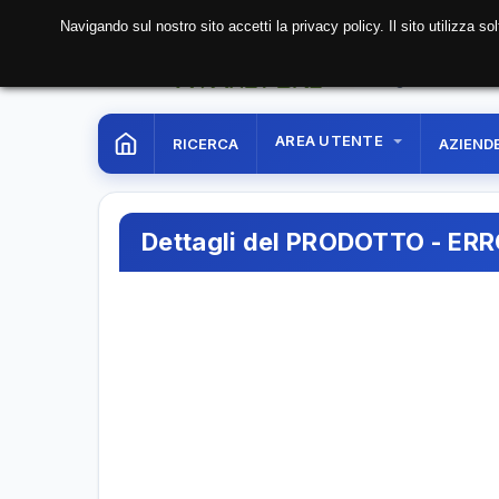
Navigando sul nostro sito accetti la privacy policy. Il sito utilizza 
08 Aug. 2026
17:59:1
AREA UTENTE
RICERCA
AZIEND
Dettagli del PRODOTTO - ER