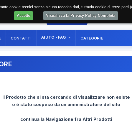
soltanto cookie tecnici senza alcuna raccolta dati, tuttavia cookie di terze part
Accetto
Visualizza la Privacy Policy Completa
8
AREA RISERVATA
REGISTRAZIONE UTE
AIUTO - FAQ
E
CONTATTI
CATEGORIE
RORE
Il Prodotto che si sta cercando di visualizzare non esiste
o è stato sospeso da un amministratore del sito
continua la Navigazione fra Altri Prodotti