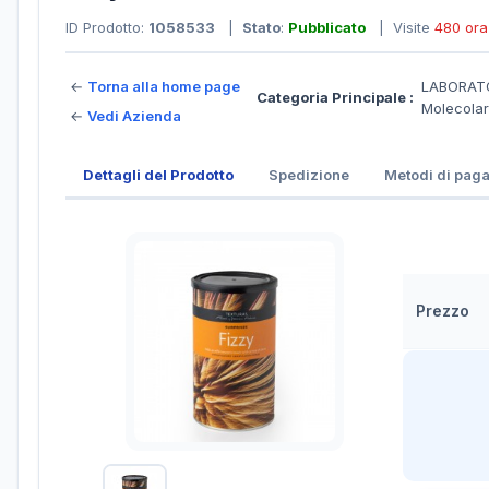
ID Prodotto:
1058533
|
Stato
:
Pubblicato
| Visite
480 ora
←
Torna alla home page
LABORATO
Categoria Principale :
Molecola
←
Vedi Azienda
Dettagli del Prodotto
Spedizione
Metodi di pag
Prezzo