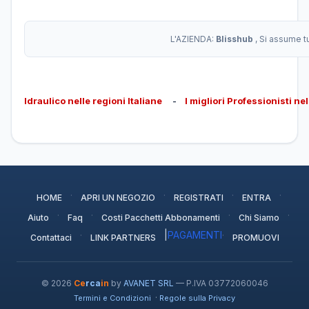
L'AZIENDA:
Blisshub
, Si assume t
Idraulico nelle regioni Italiane
-
I migliori Professionisti ne
·
·
·
·
HOME
APRI UN NEGOZIO
REGISTRATI
ENTRA
·
·
·
·
Aiuto
Faq
Costi Pacchetti Abbonamenti
Chi Siamo
·
|
PAGAMENTI
·
Contattaci
LINK PARTNERS
PROMUOVI
© 2026
Ce
rca
in
by
AVANET SRL
— P.IVA 03772060046
·
Termini e Condizioni
Regole sulla Privacy