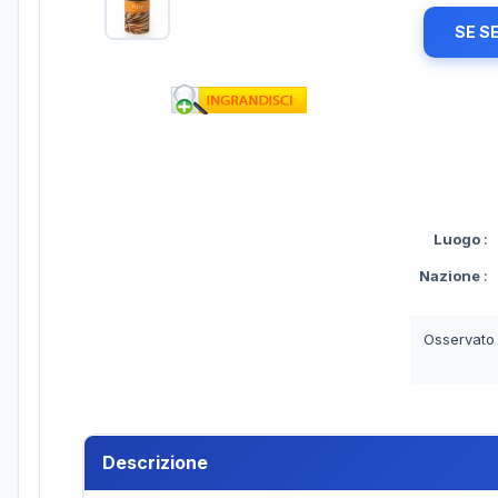
SE S
Luogo
:
Nazione
:
Osservato
Descrizione