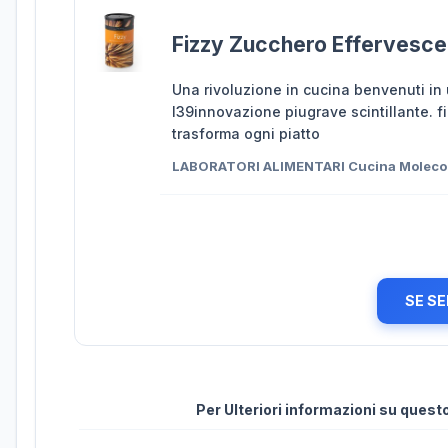
Fizzy Zucchero Effervescen
Una rivoluzione in cucina benvenuti in 
l39innovazione piugrave scintillante. 
trasforma ogni piatto
LABORATORI ALIMENTARI Cucina Moleco
SE SE
Per Ulteriori informazioni su ques