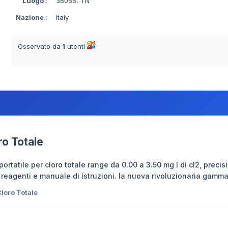
Luogo
:
38065, TN
Nazione
:
Italy
Osservato da
1
utenti
ro Totale
rtatile per cloro totale range da 0.00 a 3.50 mg l di cl2, precisi
, reagenti e manuale di istruzioni. la nuova rivoluzionaria gamma
loro Totale