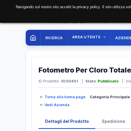
Navigando sul nostro sito accetti la privacy policy. Il sito utilizza 
07 Aug. 2026
04:44:
AREA UTENTE
RICERCA
AZIEND
Fotometro Per Cloro Total
ID Prodotto:
1030451
|
Stato
:
Pubblicato
| Vis
←
Torna alla home page
Categoria Principale 
←
Vedi Azienda
Dettagli del Prodotto
Spedizione