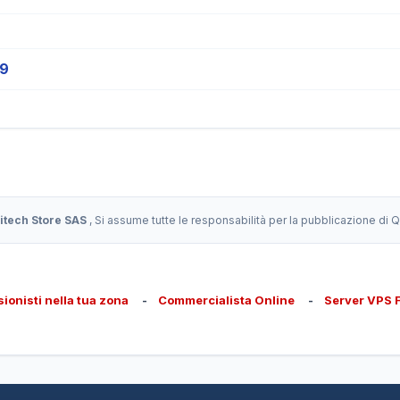
19
itech Store SAS
, Si assume tutte le responsabilità per la pubblicazione di
sionisti nella tua zona
-
Commercialista Online
-
Server VPS 