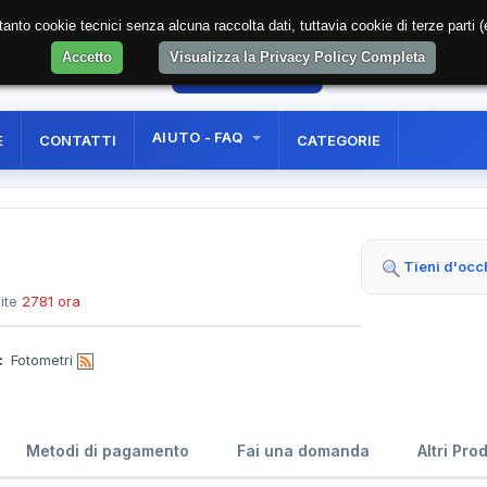
soltanto cookie tecnici senza alcuna raccolta dati, tuttavia cookie di terze part
Accetto
Visualizza la Privacy Policy Completa
08
AREA RISERVATA
REGISTRAZIONE UTE
AIUTO - FAQ
E
CONTATTI
CATEGORIE
e
Tieni d'occ
ite
2781 ora
:
Fotometri
Metodi di pagamento
Fai una domanda
Altri Pro