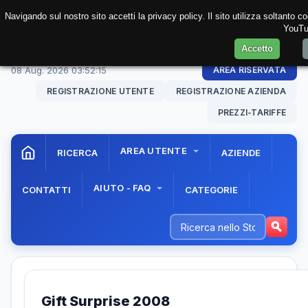
Navigando sul nostro sito accetti la privacy policy. Il sito utilizza soltanto 
YouTub
Accetto
08 Aug. 2026
03:52:15
AREA RISERVATA
REGISTRAZIONE UTENTE
REGISTRAZIONE AZIENDA
PREZZI-TARIFFE
AREA UTENTE
RICERCA
AZIENDE
AIUTO - FAQ
CONTATTI
CATEGORIE
Gift Surprise 2008