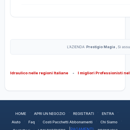
L'AZIENDA:
Prestigio Magia
, Si ass
Idraulico nelle regioni Italiane
-
I migliori Professionisti ne
·
·
·
·
HOME
APRI UN NEGOZIO
REGISTRATI
ENTRA
·
·
·
·
Aiuto
Faq
Costi Pacchetti Abbonamenti
Chi Siamo
·
|
PAGAMENTI
·