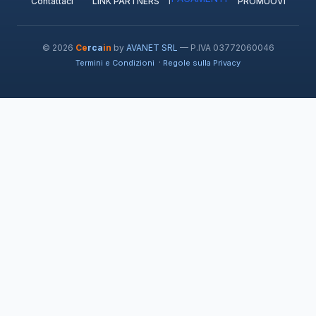
Contattaci
LINK PARTNERS
PROMUOVI
© 2026
Ce
rca
in
by
AVANET SRL
— P.IVA 03772060046
·
Termini e Condizioni
Regole sulla Privacy