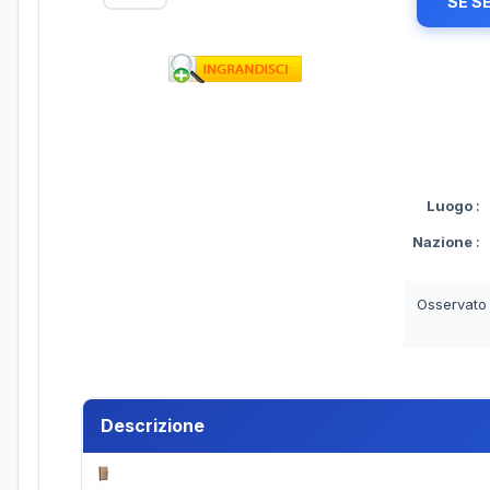
SE S
Luogo
:
Nazione
:
Osservato
Descrizione