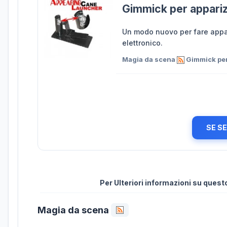
Gimmick per appari
Un modo nuovo per fare appar
elettronico.
Magia da scena
Gimmick per
SE S
Per Ulteriori informazioni su ques
Magia da scena