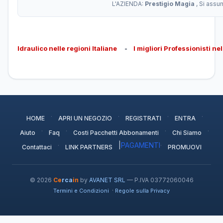
L'AZIENDA:
Prestigio Magia
, Si assu
Idraulico nelle regioni Italiane
-
I migliori Professionisti ne
·
·
·
·
HOME
APRI UN NEGOZIO
REGISTRATI
ENTRA
·
·
·
·
Aiuto
Faq
Costi Pacchetti Abbonamenti
Chi Siamo
·
|
PAGAMENTI
·
Contattaci
LINK PARTNERS
PROMUOVI
© 2026
Ce
rca
in
by
AVANET SRL
— P.IVA 03772060046
·
Termini e Condizioni
Regole sulla Privacy