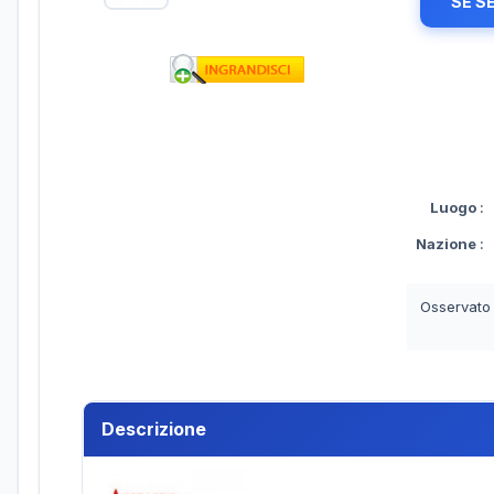
SE S
Luogo
:
Nazione
:
Osservato
Descrizione