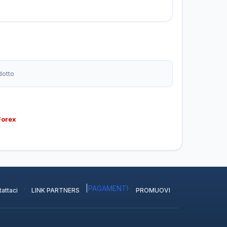
dotto
Forex
·
|
PAGAMENTI
·
attaci
LINK PARTNERS
PROMUOVI