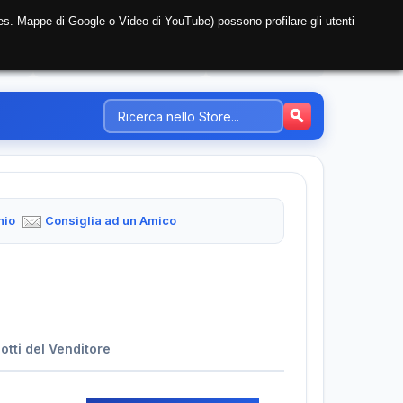
i (es. Mappe di Google o Video di YouTube) possono profilare gli utenti
NTE
REGISTRAZIONE AZIENDA
PREZZI-TARIFFE
hio
Consiglia ad un Amico
dotti del Venditore