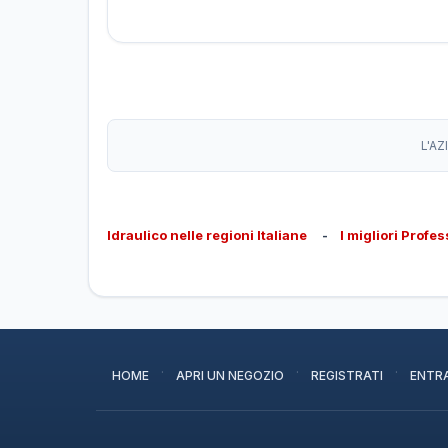
L'AZ
Idraulico nelle regioni Italiane
-
I migliori Profes
·
·
·
HOME
APRI UN NEGOZIO
REGISTRATI
ENTR