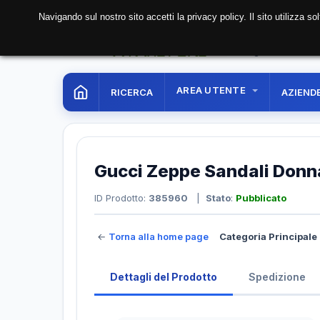
Navigando sul nostro sito accetti la privacy policy. Il sito utilizza 
07 Aug. 2026
03:33:
AREA UTENTE
RICERCA
AZIEND
Gucci Zeppe Sandali Don
ID Prodotto:
385960
|
Stato
:
Pubblicato
←
Torna alla home page
Categoria Principale 
Dettagli del Prodotto
Spedizione