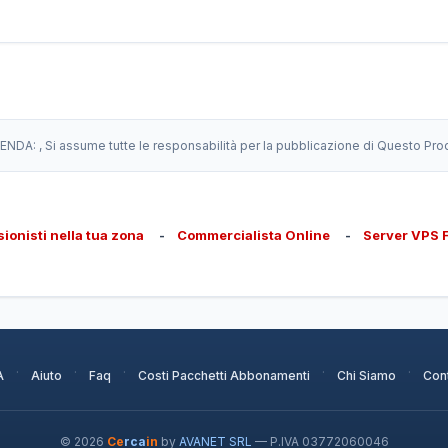
IENDA:
, Si assume tutte le responsabilità per la pubblicazione di Questo Pro
sionisti nella tua zona
-
Commercialista Online
-
Server VPS 
·
·
·
·
·
A
Aiuto
Faq
Costi Pacchetti Abbonamenti
Chi Siamo
Cont
© 2026
Ce
rca
in
by
AVANET SRL
— P.IVA 03772060046