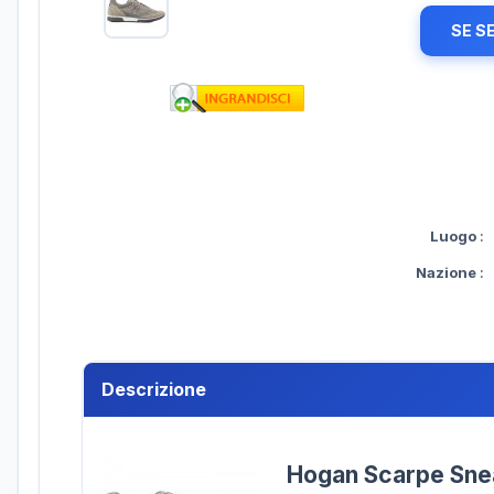
SE S
Luogo
:
Nazione
:
Descrizione
Hogan Scarpe Sne