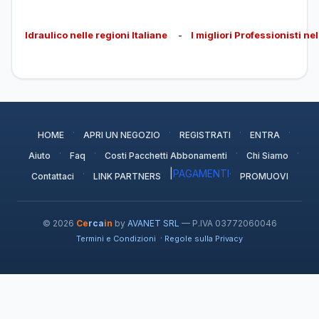
Idraulico nelle regioni Italiane
-
I migliori Professionisti ne
·
·
·
·
HOME
APRI UN NEGOZIO
REGISTRATI
ENTRA
·
·
·
·
Aiuto
Faq
Costi Pacchetti Abbonamenti
Chi Siamo
·
|
PAGAMENTI
·
Contattaci
LINK PARTNERS
PROMUOVI
© 2026
Ce
rca
in
by
AVANET SRL
— P.IVA 03772060046
·
Termini e Condizioni
Regole sulla Privacy