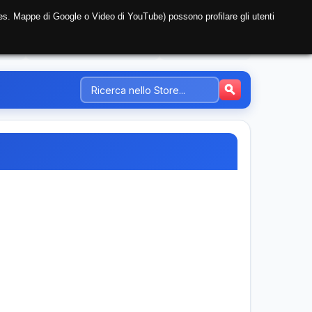
i (es. Mappe di Google o Video di YouTube) possono profilare gli utenti
NTE
REGISTRAZIONE AZIENDA
PREZZI-TARIFFE