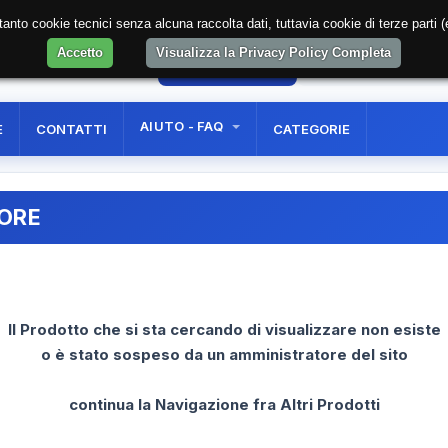
soltanto cookie tecnici senza alcuna raccolta dati, tuttavia cookie di terze part
Accetto
Visualizza la Privacy Policy Completa
25
AREA RISERVATA
REGISTRAZIONE UTE
AIUTO - FAQ
E
CONTATTI
CATEGORIE
RORE
Il Prodotto che si sta cercando di visualizzare non esiste
o è stato sospeso da un amministratore del sito
continua la Navigazione fra Altri Prodotti