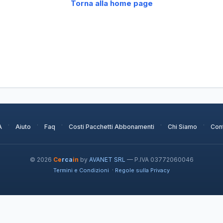
Torna alla home page
·
·
·
·
·
A
Aiuto
Faq
Costi Pacchetti Abbonamenti
Chi Siamo
Cont
© 2026
Ce
rca
in
by
AVANET SRL
— P.IVA 03772060046
·
Termini e Condizioni
Regole sulla Privacy