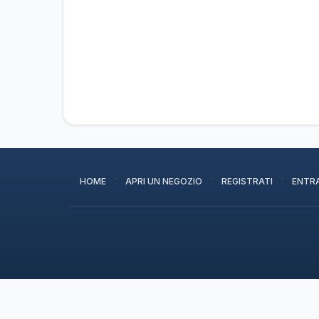
·
·
·
HOME
APRI UN NEGOZIO
REGISTRATI
ENTR