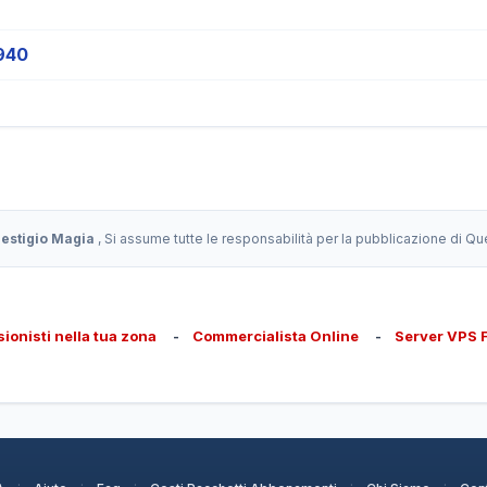
940
restigio Magia
, Si assume tutte le responsabilità per la pubblicazione di Q
sionisti nella tua zona
-
Commercialista Online
-
Server VPS 
·
·
·
·
·