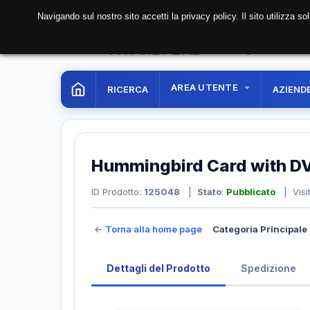
Navigando sul nostro sito accetti la privacy policy. Il sito utilizza 
07 Aug. 2026
16:17:5
AREA UTENTE
RICERCA
AZIEND
Hummingbird Card with D
ID Prodotto:
125048
|
Stato
:
Pubblicato
| Visi
←
Torna alla home page
Categoria Principale 
Dettagli del Prodotto
Spedizione