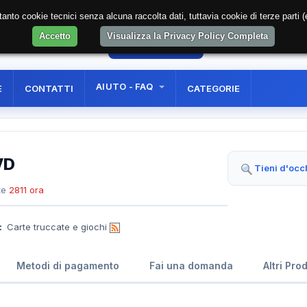
soltanto cookie tecnici senza alcuna raccolta dati, tuttavia cookie di terze part
Accetto
Visualizza la Privacy Policy Completa
0
AREA RISERVATA
REGISTRAZIONE UTE
AIUTO - FAQ
E
CONTATTI
CATEGORIE
VD
Tieni d'occ
te
2811 ora
:
Carte truccate e giochi
Metodi di pagamento
Fai una domanda
Altri Pro