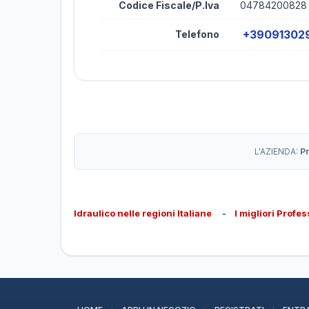
Codice Fiscale/P.Iva
04784200828
+39091302
Telefono
L'AZIENDA:
P
Idraulico nelle regioni Italiane
-
I migliori Profes
·
·
·