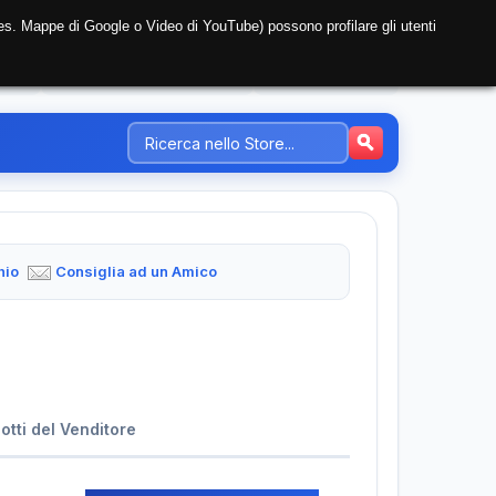
i (es. Mappe di Google o Video di YouTube) possono profilare gli utenti
NTE
REGISTRAZIONE AZIENDA
PREZZI-TARIFFE
hio
Consiglia ad un Amico
dotti del Venditore