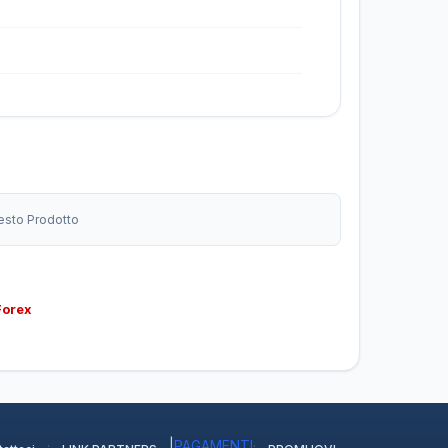
uesto Prodotto
Forex
·
|
PAGAMENTI
·